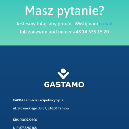
Masz pytanie?
Jesteśmy tutaj, aby pomóc. Wyślij nam
e-mail
lub zadzwoń pod numer +48 14 635 15 20
KAPIGO Kmiecik i wspólnicy Sp. K.
ul. Słowackiego 33-37, 33-100 Tarnów
KRS 0000922106
NIP 8733282168