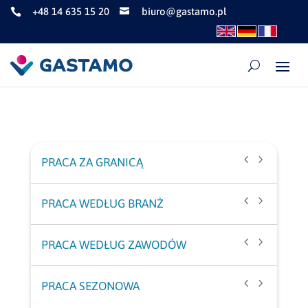
+48 14 635 15 20
biuro@gastamo.pl


PRACA ZA GRANICĄ
Praca pełen etat w Austrii
PRACA WEDŁUG BRANŻ
Praca pełen etat w Holandii
Praca w gastronomii Austria
PRACA WEDŁUG ZAWODÓW
Praca pełen etat w Niemczech
Praca w gastronomii Niemcy
Praca dla kucharzy w Austrii
PRACA SEZONOWA
Praca pełen etat za granicą
Praca w hotelarstwie Niemcy