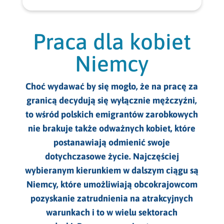
Praca dla kucharzy Niemcy
Praca dla specjalistów Austria
Praca sezonowa w Austrii
Praca w IT Niemcy
Praca dla kelnerów Niemcy
Praca dla specjalistów Niemcy
Praca sezonowa w Belgii
Praca dla kobiet
Praca w opiece medycznej Niemcy
Praca dla elektryków Niemcy
Praca w Austrii bez języka
Praca sezonowa w Holandii
Niemcy
Praca w przemyśle Niemcy
Praca dla opiekunek Niemcy
Praca w Niemczech bez języka
Praca sezonowa w Niemczech
Praca na produkcji Niemcy
Choć wydawać by się mogło, że na pracę za
Praca dla pokojówek Niemcy
Praca dla par w Niemczech
Praca sezonowa Norwegia
granicą decydują się wyłącznie mężczyźni,
Praca w rolnictwie Niemcy
Praca dla ślusarzy Niemcy
to wśród polskich emigrantów zarobkowych
Praca sezonowa bez kwalifikacji
nie brakuje także odważnych kobiet, które
Praca dla kobiet Niemcy
Praca sezonowa dla studentów
postanawiają odmienić swoje
Praca dla mężczyzn Niemcy
dotychczasowe życie. Najczęściej
Praca sezonowa Hiszpania
wybieranym kierunkiem w dalszym ciągu są
Praca sezonowa za granicą
Niemcy, które umożliwiają obcokrajowcom
pozyskanie zatrudnienia na atrakcyjnych
warunkach i to w wielu sektorach