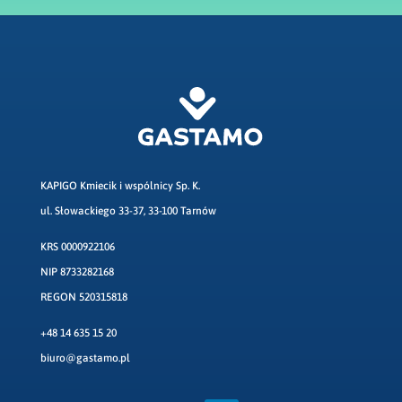
KAPIGO Kmiecik i wspólnicy Sp. K.
ul. Słowackiego 33-37, 33-100 Tarnów
KRS 0000922106
NIP 8733282168
REGON 520315818
+48 14 635 15 20
biuro@gastamo.pl