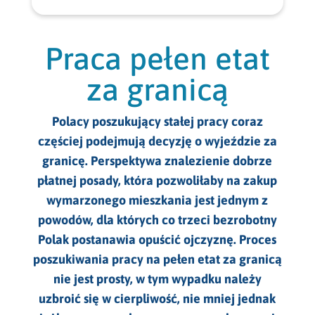
Praca dla kucharzy Niemcy
Praca dla specjalistów Austria
Praca sezonowa w Austrii
Praca w IT Niemcy
Praca dla kelnerów Niemcy
Praca dla specjalistów Niemcy
Praca sezonowa w Belgii
Praca pełen etat
Praca w opiece medycznej Niemcy
Praca dla elektryków Niemcy
Praca w Austrii bez języka
Praca sezonowa w Holandii
za granicą
Praca w przemyśle Niemcy
Praca dla opiekunek Niemcy
Praca w Niemczech bez języka
Praca sezonowa w Niemczech
Praca na produkcji Niemcy
Polacy poszukujący stałej pracy coraz
Praca dla pokojówek Niemcy
Praca dla par w Niemczech
Praca sezonowa Norwegia
częściej podejmują decyzję o wyjeździe za
Praca w rolnictwie Niemcy
Praca dla ślusarzy Niemcy
granicę. Perspektywa znalezienie dobrze
Praca sezonowa bez kwalifikacji
płatnej posady, która pozwoliłaby na zakup
Praca dla kobiet Niemcy
Praca sezonowa dla studentów
wymarzonego mieszkania jest jednym z
Praca dla mężczyzn Niemcy
powodów, dla których co trzeci bezrobotny
Praca sezonowa Hiszpania
Polak postanawia opuścić ojczyznę. Proces
Praca sezonowa za granicą
poszukiwania pracy na pełen etat za granicą
nie jest prosty, w tym wypadku należy
uzbroić się w cierpliwość, nie mniej jednak