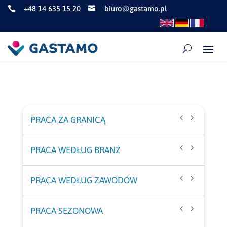
+48 14 635 15 20
biuro@gastamo.pl


PRACA ZA GRANICĄ
Praca pełen etat w Austrii
PRACA WEDŁUG BRANŻ
Praca pełen etat w Holandii
Praca w gastronomii Austria
PRACA WEDŁUG ZAWODÓW
Praca pełen etat w Niemczech
Praca w gastronomii Niemcy
Praca dla kucharzy w Austrii
PRACA SEZONOWA
Praca pełen etat za granicą
Praca w hotelarstwie Niemcy