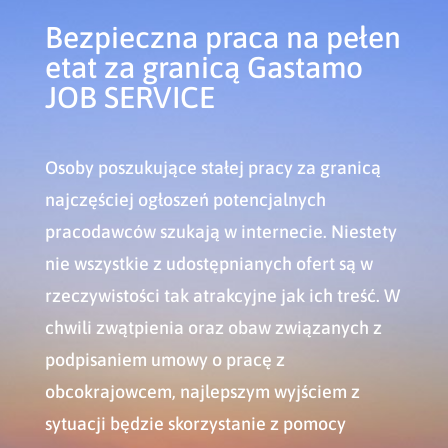
Bezpieczna praca na pełen
etat za granicą Gastamo
JOB SERVICE
Osoby poszukujące stałej pracy za granicą
najczęściej ogłoszeń potencjalnych
pracodawców szukają w internecie. Niestety
nie wszystkie z udostępnianych ofert są w
rzeczywistości tak atrakcyjne jak ich treść. W
chwili zwątpienia oraz obaw związanych z
podpisaniem umowy o pracę z
obcokrajowcem, najlepszym wyjściem z
sytuacji będzie skorzystanie z pomocy