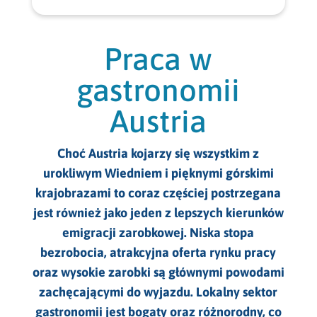
Praca dla kucharzy Niemcy
Praca dla specjalistów Austria
Praca sezonowa w Austrii
Praca w IT Niemcy
Praca dla kelnerów Niemcy
Praca dla specjalistów Niemcy
Praca sezonowa w Belgii
Praca w
Praca w opiece medycznej Niemcy
Praca dla elektryków Niemcy
Praca w Austrii bez języka
Praca sezonowa w Holandii
gastronomii
Praca w przemyśle Niemcy
Praca dla opiekunek Niemcy
Praca w Niemczech bez języka
Praca sezonowa w Niemczech
Austria
Praca na produkcji Niemcy
Praca dla pokojówek Niemcy
Praca dla par w Niemczech
Praca sezonowa Norwegia
Praca w rolnictwie Niemcy
Choć Austria kojarzy się wszystkim z
Praca dla ślusarzy Niemcy
Praca sezonowa bez kwalifikacji
urokliwym Wiedniem i pięknymi górskimi
Praca dla kobiet Niemcy
krajobrazami to coraz częściej postrzegana
Praca sezonowa dla studentów
jest również jako jeden z lepszych kierunków
Praca dla mężczyzn Niemcy
Praca sezonowa Hiszpania
emigracji zarobkowej. Niska stopa
bezrobocia, atrakcyjna oferta rynku pracy
Praca sezonowa za granicą
oraz wysokie zarobki są głównymi powodami
zachęcającymi do wyjazdu. Lokalny sektor
gastronomii jest bogaty oraz różnorodny, co