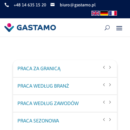
+48 14 635 15 20
biuro@gastamo.pl


PRACA ZA GRANICĄ
Praca pełen etat w Austrii
PRACA WEDŁUG BRANŻ
Praca pełen etat w Holandii
Praca w gastronomii Austria
PRACA WEDŁUG ZAWODÓW
Praca pełen etat w Niemczech
Praca w gastronomii Niemcy
Praca dla kucharzy w Austrii
PRACA SEZONOWA
Praca pełen etat za granicą
Praca w hotelarstwie Niemcy