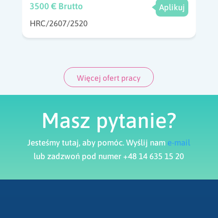
3500 € Brutto
Aplikuj
HRC/2607/2520
Więcej ofert pracy
Masz pytanie?
Jesteśmy tutaj, aby pomóc. Wyślij nam
e-mail
lub zadzwoń pod numer +48 14 635 15 20