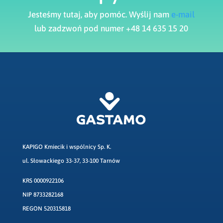
Jesteśmy tutaj, aby pomóc. Wyślij nam
e-mail
lub zadzwoń pod numer +48 14 635 15 20
KAPIGO Kmiecik i wspólnicy Sp. K.
ul. Słowackiego 33-37, 33-100 Tarnów
KRS 0000922106
NIP 8733282168
REGON 520315818