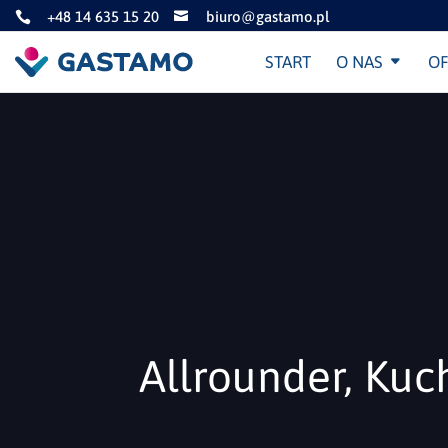
+48 14 635 15 20
biuro@gastamo.pl


START
O NAS
OF
Allrounder, Ku