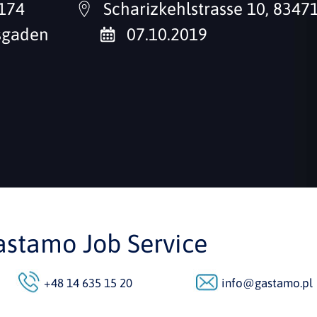
174
Scharizkehlstrasse 10, 8347
sgaden
07.10.2019
astamo Job Service
+48 14 635 15 20
info@gastamo.pl