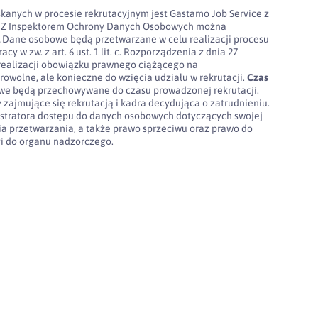
kanych w procesie rekrutacyjnym jest Gastamo Job Service z
100. Z Inspektorem Ochrony Danych Osobowych można
l
Dane osobowe będą przetwarzane w celu realizacji procesu
cy w zw. z art. 6 ust. 1 lit. c. Rozporządzenia z dnia 27
realizacji obowiązku prawnego ciążącego na
rowolne, ale konieczne do wzięcia udziału w rekrutacji.
Czas
e będą przechowywane do czasu prowadzonej rekrutacji.
 zajmujące się rekrutacją i kadra decydująca o zatrudnieniu.
stratora dostępu do danych osobowych dotyczących swojej
nia przetwarzania, a także prawo sprzeciwu oraz prawo do
gi do organu nadzorczego.