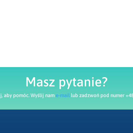
Masz pytanie?
aj, aby pomóc. Wyślij nam
e-mail
lub zadzwoń pod numer +48