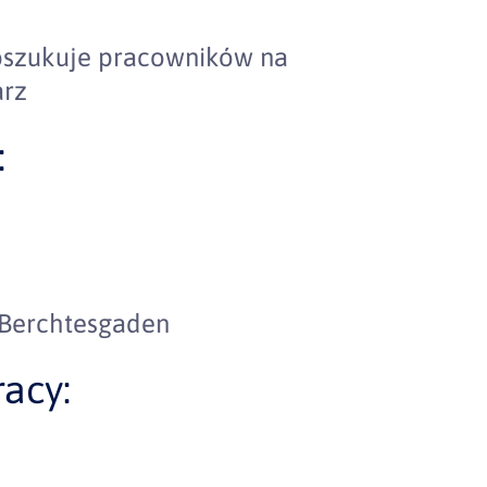
oszukuje pracowników na
arz
:
 Berchtesgaden
acy: