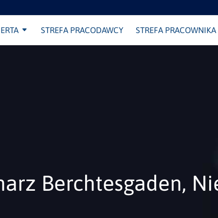
ERTA
STREFA PRACODAWCY
STREFA PRACOWNIKA
charz Berchtesgaden, N