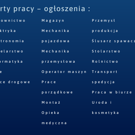
rty pracy – ogłoszenia :
downictwo
Magazyn
Przemysł
ktryka
Mechanika
produkcja
stronomia
pojazdowa
Ślusarz spawac
elarstwo
Mechanika
Stolarstwo
ormatyka
przemysłowa
Rolnictwo
e
Operator maszyn
Transport
ace drogowe
Prace
spedycja
porządkowe
Praca w biurze
Montaż
Uroda i
Opieka
kosmetyka
medyczna