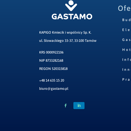
Ofe
Bu
Ele
KAPIGO Kmiecik i wspólnicy Sp. K.
Ga
ul. Słowackiego 33-37, 33-100 Tarnów
Hot
KRS 0000922106
Inf
NIP 8733282168
REGON 520315818
Inn
Pr
+48 14 635 15 20
biuro@gastamo.pl