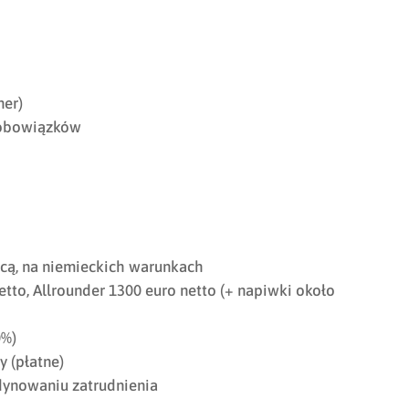
ner)
 obowiązków
cą, na niemieckich warunkach
o, Allrounder 1300 euro netto (+ napiwki około
0%)
 (płatne)
dynowaniu zatrudnienia