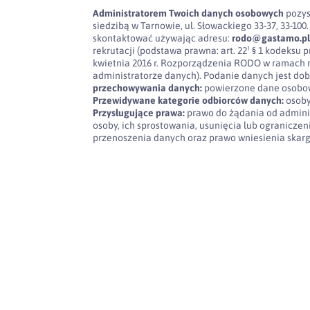
Administratorem Twoich danych osobowych
pozys
siedzibą w Tarnowie, ul. Słowackiego 33-37, 33-
skontaktować używając adresu:
rodo@gastamo.p
rekrutacji (podstawa prawna: art. 22¹ § 1 kodeksu pra
kwietnia 2016 r. Rozporządzenia RODO w ramach 
administratorze danych). Podanie danych jest dob
przechowywania danych:
powierzone dane osobow
Przewidywane kategorie odbiorców danych:
osoby
Przysługujące prawa:
prawo do żądania od admini
osoby, ich sprostowania, usunięcia lub ogranicze
przenoszenia danych oraz prawo wniesienia skar