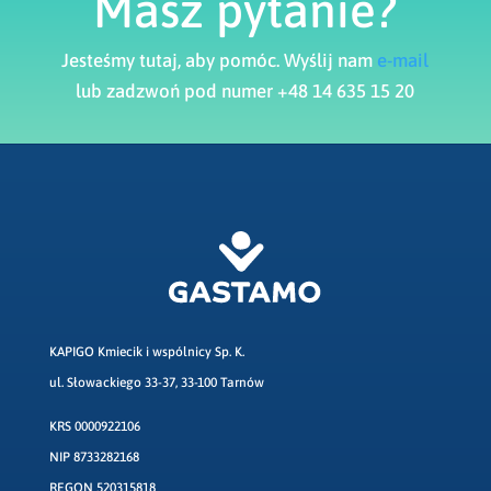
Masz pytanie?
Jesteśmy tutaj, aby pomóc. Wyślij nam
e-mail
lub zadzwoń pod numer +48 14 635 15 20
KAPIGO Kmiecik i wspólnicy Sp. K.
ul. Słowackiego 33-37, 33-100 Tarnów
KRS 0000922106
NIP 8733282168
REGON 520315818