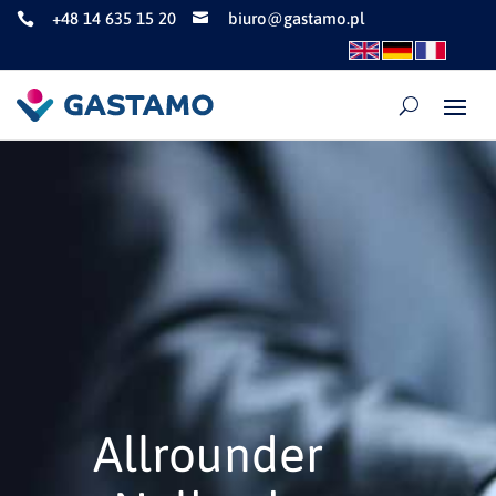
+48 14 635 15 20
biuro@gastamo.pl


Allrounder