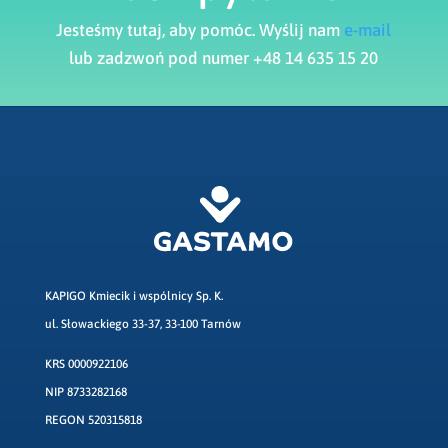
Jesteśmy tutaj, aby pomóc. Wyślij nam
e-mail
lub zadzwoń pod numer +48 14 635 15 20
KAPIGO Kmiecik i wspólnicy Sp. K.
ul. Słowackiego 33-37, 33-100 Tarnów
KRS 0000922106
NIP 8733282168
REGON 520315818