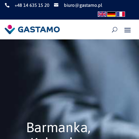
+48 14 635 15 20
biuro@gastamo.pl


Barmanka,