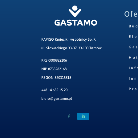
Ofe
Bu
Ele
KAPIGO Kmiecik i wspólnicy Sp. K.
Ga
ul. Słowackiego 33-37, 33-100 Tarnów
Hot
KRS 0000922106
Inf
NIP 8733282168
REGON 520315818
Inn
Pr
+48 14 635 15 20
biuro@gastamo.pl