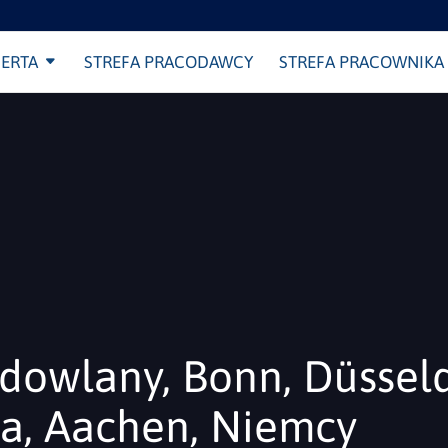
ERTA
STREFA PRACODAWCY
STREFA PRACOWNIKA
dowlany, Bonn, Düsseld
ia, Aachen, Niemcy