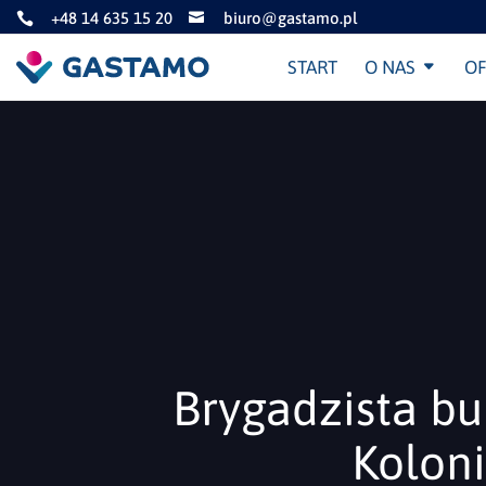
+48 14 635 15 20
biuro@gastamo.pl


START
O NAS
OF
Brygadzista bu
Kolon