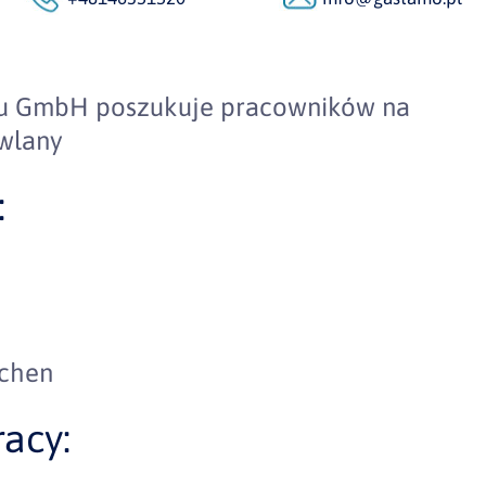
au GmbH poszukuje pracowników na
dowlany
:
achen
acy: