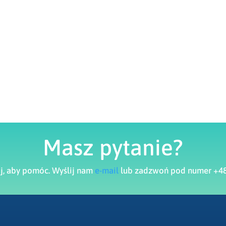
Masz pytanie?
aj, aby pomóc. Wyślij nam
e-mail
lub zadzwoń pod numer +48