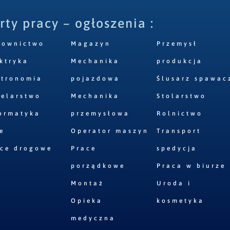
rty pracy – ogłoszenia :
downictwo
Magazyn
Przemysł
ktryka
Mechanika
produkcja
stronomia
pojazdowa
Ślusarz spawac
elarstwo
Mechanika
Stolarstwo
ormatyka
przemysłowa
Rolnictwo
e
Operator maszyn
Transport
ace drogowe
Prace
spedycja
porządkowe
Praca w biurze
Montaż
Uroda i
Opieka
kosmetyka
medyczna