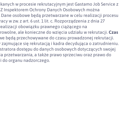
kanych w procesie rekrutacyjnym jest Gastamo Job Service z
100. Z Inspektorem Ochrony Danych Osobowych można
l
Dane osobowe będą przetwarzane w celu realizacji procesu
cy w zw. z art. 6 ust. 1 lit. c. Rozporządzenia z dnia 27
realizacji obowiązku prawnego ciążącego na
rowolne, ale konieczne do wzięcia udziału w rekrutacji.
Czas
e będą przechowywane do czasu prowadzonej rekrutacji.
 zajmujące się rekrutacją i kadra decydująca o zatrudnieniu.
stratora dostępu do danych osobowych dotyczących swojej
nia przetwarzania, a także prawo sprzeciwu oraz prawo do
gi do organu nadzorczego.