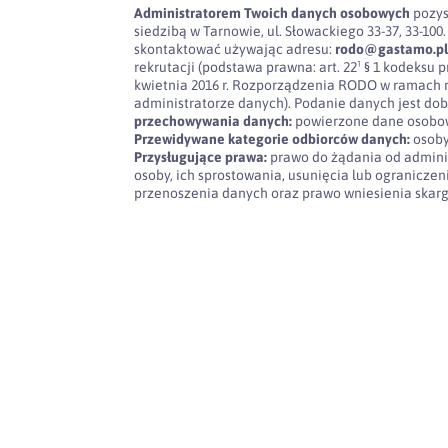
Administratorem Twoich danych osobowych
pozys
siedzibą w Tarnowie, ul. Słowackiego 33-37, 33-
skontaktować używając adresu:
rodo@gastamo.p
rekrutacji (podstawa prawna: art. 22¹ § 1 kodeksu pra
kwietnia 2016 r. Rozporządzenia RODO w ramach 
administratorze danych). Podanie danych jest dob
przechowywania danych:
powierzone dane osobow
Przewidywane kategorie odbiorców danych:
osoby
Przysługujące prawa:
prawo do żądania od admini
osoby, ich sprostowania, usunięcia lub ogranicze
przenoszenia danych oraz prawo wniesienia skar