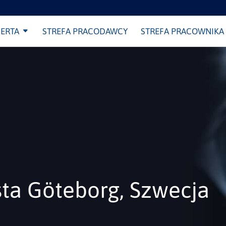
ERTA
STREFA PRACODAWCY
STREFA PRACOWNIKA
sta Göteborg, Szwecja