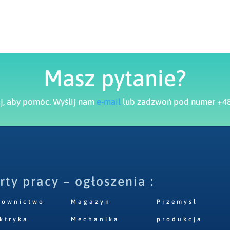
Masz pytanie?
aj, aby pomóc. Wyślij nam
e-mail
lub zadzwoń pod numer +48
rty pracy – ogłoszenia :
downictwo
Magazyn
Przemysł
ktryka
Mechanika
produkcja