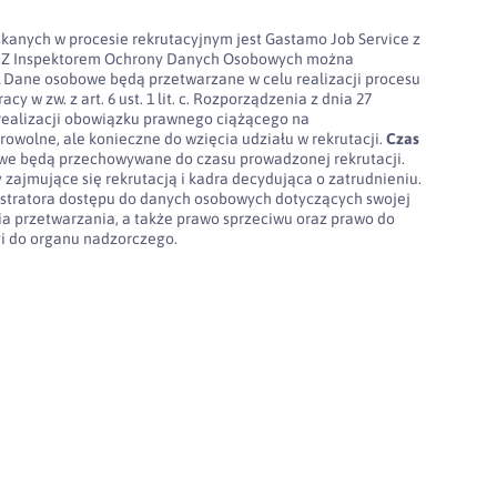
kanych w procesie rekrutacyjnym jest Gastamo Job Service z
100. Z Inspektorem Ochrony Danych Osobowych można
l
Dane osobowe będą przetwarzane w celu realizacji procesu
cy w zw. z art. 6 ust. 1 lit. c. Rozporządzenia z dnia 27
realizacji obowiązku prawnego ciążącego na
rowolne, ale konieczne do wzięcia udziału w rekrutacji.
Czas
e będą przechowywane do czasu prowadzonej rekrutacji.
 zajmujące się rekrutacją i kadra decydująca o zatrudnieniu.
stratora dostępu do danych osobowych dotyczących swojej
nia przetwarzania, a także prawo sprzeciwu oraz prawo do
gi do organu nadzorczego.