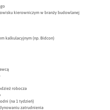
ego
anowisku kierowniczym w branży budowlanej
m kalkulacyjnym (np. Bidcon)
dawcą
o
dzież robocza
o
odni (na 1 tydzień)
dynowaniu zatrudnienia