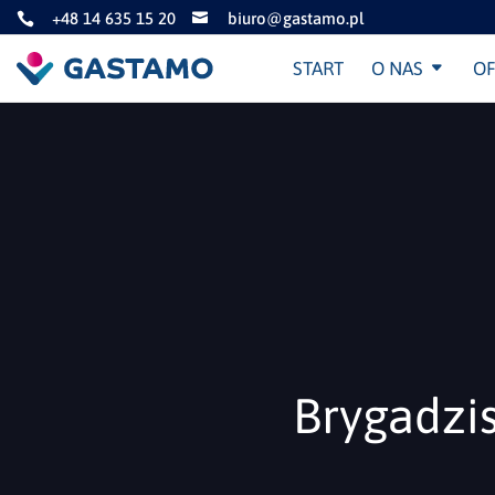
+48 14 635 15 20
biuro@gastamo.pl


START
O NAS
OF
Brygadzi