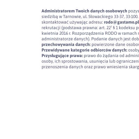
Administratorem Twoich danych osobowych
pozys
siedzibą w Tarnowie, ul. Słowackiego 33-37, 33-
skontaktować używając adresu:
rodo@gastamo.p
rekrutacji (podstawa prawna: art. 22¹ § 1 kodeksu pra
kwietnia 2016 r. Rozporządzenia RODO w ramach 
administratorze danych). Podanie danych jest dob
przechowywania danych:
powierzone dane osobow
Przewidywane kategorie odbiorców danych:
osoby
Przysługujące prawa:
prawo do żądania od admini
osoby, ich sprostowania, usunięcia lub ogranicze
przenoszenia danych oraz prawo wniesienia skar