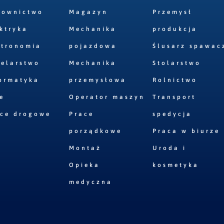
downictwo
Magazyn
Przemysł
ktryka
Mechanika
produkcja
stronomia
pojazdowa
Ślusarz spawac
elarstwo
Mechanika
Stolarstwo
ormatyka
przemysłowa
Rolnictwo
e
Operator maszyn
Transport
ace drogowe
Prace
spedycja
porządkowe
Praca w biurze
Montaż
Uroda i
Opieka
kosmetyka
medyczna