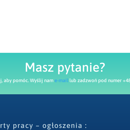
Masz pytanie?
aj, aby pomóc. Wyślij nam
e-mail
lub zadzwoń pod numer +48
rty pracy – ogłoszenia :