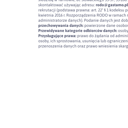
skontaktować używając adresu:
rodo@gastamo.p
rekrutacji (podstawa prawna: art. 22¹ § 1 kodeksu pra
kwietnia 2016 r. Rozporządzenia RODO w ramach 
administratorze danych). Podanie danych jest dob
przechowywania danych:
powierzone dane osobow
Przewidywane kategorie odbiorców danych:
osoby
Przysługujące prawa:
prawo do żądania od admini
osoby, ich sprostowania, usunięcia lub ogranicze
przenoszenia danych oraz prawo wniesienia skar