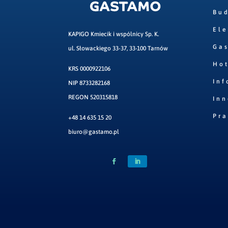
Bu
Ele
KAPIGO Kmiecik i wspólnicy Sp. K.
Ga
ul. Słowackiego 33-37, 33-100 Tarnów
Hot
KRS 0000922106
Inf
NIP 8733282168
REGON 520315818
Inn
Pr
+48 14 635 15 20
biuro@gastamo.pl