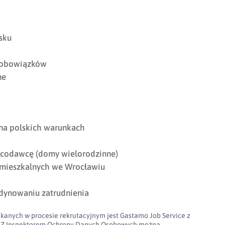
sku
 obowiązków
ne
na polskich warunkach
codawcę (domy wielorodzinne)
mieszkalnych we Wrocławiu
dynowaniu zatrudnienia
kanych w procesie rekrutacyjnym jest Gastamo Job Service z
100. Z Inspektorem Ochrony Danych Osobowych można