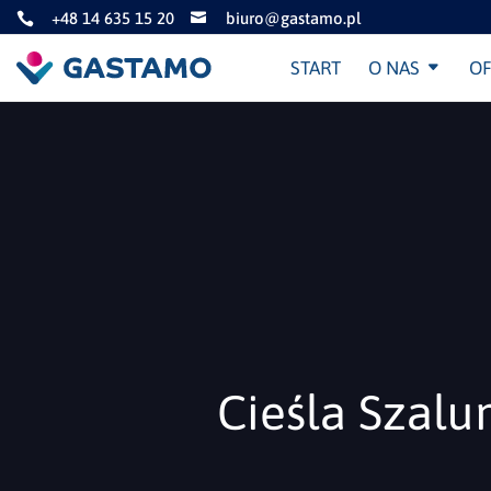
+48 14 635 15 20
biuro@gastamo.pl


START
O NAS
OF
Cieśla Szalu