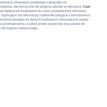
realizacji obowiązku prawnego ciążącego na
rowolne, ale konieczne do wzięcia udziału w rekrutacji.
Czas
e będą przechowywane do czasu prowadzonej rekrutacji.
 zajmujące się rekrutacją i kadra decydująca o zatrudnieniu.
stratora dostępu do danych osobowych dotyczących swojej
nia przetwarzania, a także prawo sprzeciwu oraz prawo do
gi do organu nadzorczego.