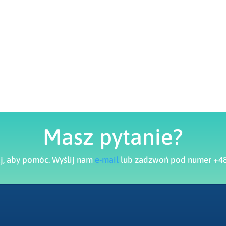
Masz pytanie?
aj, aby pomóc. Wyślij nam
e-mail
lub zadzwoń pod numer +48