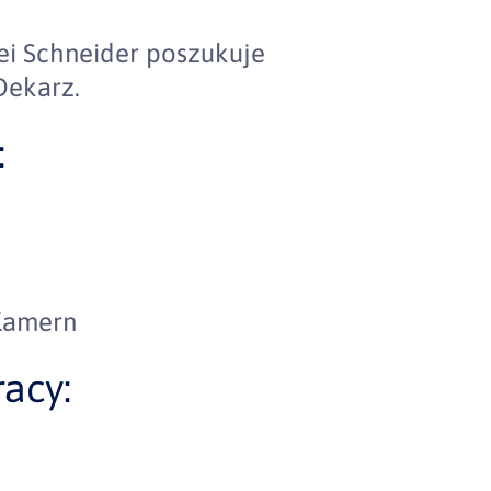
i Schneider poszukuje
Dekarz.
:
 Kamern
acy: