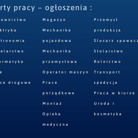
rty pracy – ogłoszenia :
downictwo
Magazyn
Przemysł
ktryka
Mechanika
produkcja
stronomia
pojazdowa
Ślusarz spawac
elarstwo
Mechanika
Stolarstwo
ormatyka
przemysłowa
Rolnictwo
e
Operator maszyn
Transport
ace drogowe
Prace
spedycja
porządkowe
Praca w biurze
Montaż
Uroda i
Opieka
kosmetyka
medyczna