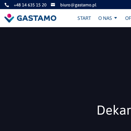
+48 14 635 15 20
biuro@gastamo.pl


START
O NAS
OF
Dekar