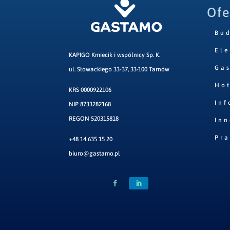
Ofe
Bu
Ele
KAPIGO Kmiecik i wspólnicy Sp. K.
Ga
ul. Słowackiego 33-37, 33-100 Tarnów
Hot
KRS 0000922106
Inf
NIP 8733282168
REGON 520315818
Inn
Pr
+48 14 635 15 20
biuro@gastamo.pl