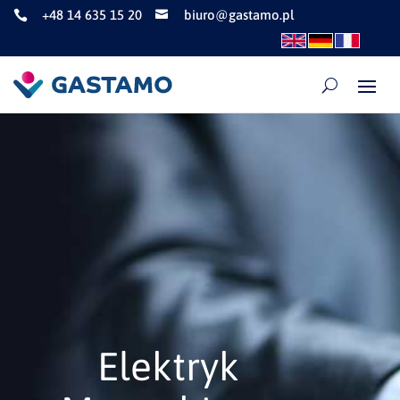
+48 14 635 15 20
biuro@gastamo.pl


Elektryk