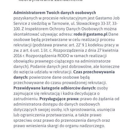
Administratorem Twoich danych osobowych
pozyskanych w procesie rekrutacyjnym jest Gastamo Job
Service z siedzibą w Tarnowie, ul. Słowackiego 33-37, 33-
100. Z Inspektorem Ochrony Danych Osobowych można
skontaktować używając adresu:
rodo@gastamo.pl
Dane
osobowe będą przetwarzane w celu realizacji procesu
rekrutacji (podstawa prawna: art. 22¹ § 1 kodeksu pracy w
zw. z art. 6 ust. 1 lit. c. Rozporządzenia z dnia 27 kwietnia
2016 r. Rozporządzenia RODO w ramach realizacji
obowiązku prawnego ciążącego na administratorze
danych). Podanie danych jest dobrowolne, ale konieczne
do wzięcia udziału w rekrutacji.
Czas przechowywania
danych:
powierzone dane osobowe będą
przechowywane do czasu prowadzonej rekrutacji.
Przewidywane kategorie odbiorców danych:
osoby
zajmujące się rekrutacją i kadra decydująca o
zatrudnieniu.
Przysługujące prawa:
prawo do żądania od
administratora dostępu do danych osobowych
dotyczących swojej osoby, ich sprostowania, usunięcia
lub ograniczenia przetwarzania, a także prawo
sprzeciwu oraz prawo do przenoszenia danych oraz
prawo wniesienia skargi do organu nadzorczego.