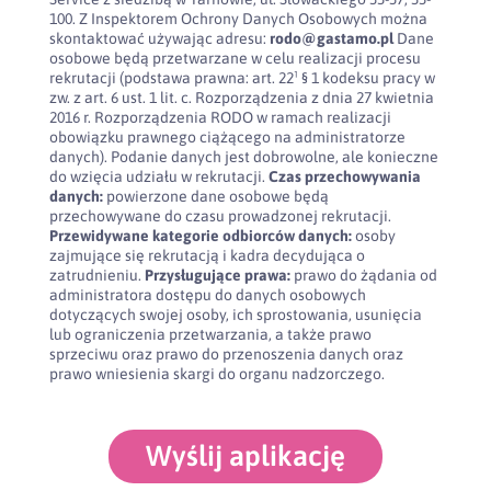
100. Z Inspektorem Ochrony Danych Osobowych można
skontaktować używając adresu:
rodo@gastamo.pl
Dane
osobowe będą przetwarzane w celu realizacji procesu
rekrutacji (podstawa prawna: art. 22¹ § 1 kodeksu pracy w
zw. z art. 6 ust. 1 lit. c. Rozporządzenia z dnia 27 kwietnia
2016 r. Rozporządzenia RODO w ramach realizacji
obowiązku prawnego ciążącego na administratorze
danych). Podanie danych jest dobrowolne, ale konieczne
do wzięcia udziału w rekrutacji.
Czas przechowywania
danych:
powierzone dane osobowe będą
przechowywane do czasu prowadzonej rekrutacji.
Przewidywane kategorie odbiorców danych:
osoby
zajmujące się rekrutacją i kadra decydująca o
zatrudnieniu.
Przysługujące prawa:
prawo do żądania od
administratora dostępu do danych osobowych
dotyczących swojej osoby, ich sprostowania, usunięcia
lub ograniczenia przetwarzania, a także prawo
sprzeciwu oraz prawo do przenoszenia danych oraz
prawo wniesienia skargi do organu nadzorczego.
Wyślij aplikację