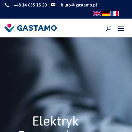
+48 14 635 15 20
biuro@gastamo.pl


Elektryk