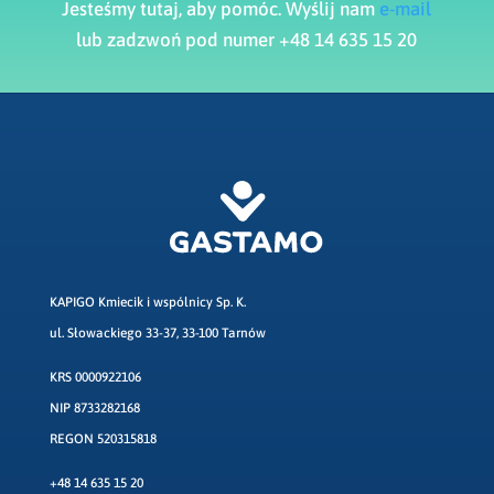
Jesteśmy tutaj, aby pomóc. Wyślij nam
e-mail
lub zadzwoń pod numer +48 14 635 15 20
KAPIGO Kmiecik i wspólnicy Sp. K.
ul. Słowackiego 33-37, 33-100 Tarnów
KRS 0000922106
NIP 8733282168
REGON 520315818
+48 14 635 15 20