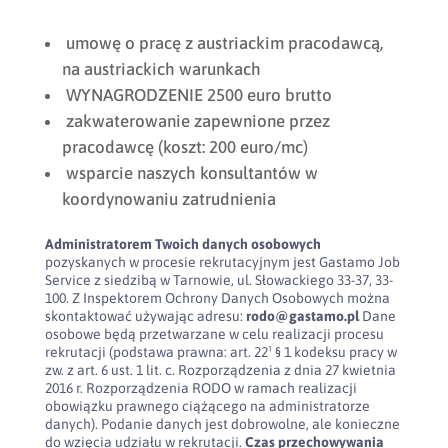
umowę o pracę z austriackim pracodawcą,
na austriackich warunkach
WYNAGRODZENIE 2500 euro brutto
zakwaterowanie zapewnione przez
pracodawcę (koszt: 200 euro/mc)
wsparcie naszych konsultantów w
koordynowaniu zatrudnienia
Administratorem Twoich danych osobowych
pozyskanych w procesie rekrutacyjnym jest Gastamo Job
Service z siedzibą w Tarnowie, ul. Słowackiego 33-37, 33-
100. Z Inspektorem Ochrony Danych Osobowych można
skontaktować używając adresu:
rodo@gastamo.pl
Dane
osobowe będą przetwarzane w celu realizacji procesu
rekrutacji (podstawa prawna: art. 22¹ § 1 kodeksu pracy w
zw. z art. 6 ust. 1 lit. c. Rozporządzenia z dnia 27 kwietnia
2016 r. Rozporządzenia RODO w ramach realizacji
obowiązku prawnego ciążącego na administratorze
danych). Podanie danych jest dobrowolne, ale konieczne
do wzięcia udziału w rekrutacji.
Czas przechowywania