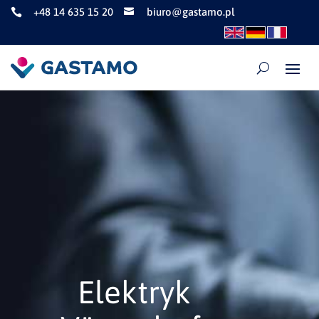
+48 14 635 15 20
biuro@gastamo.pl


Elektryk