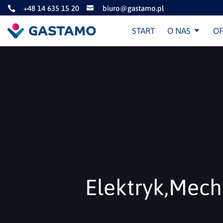
+48 14 635 15 20
biuro@gastamo.pl


START
O NAS
OF
Elektryk,Mech