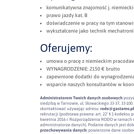
komunikatywna znajomość j. niemieck
prawo jazdy kat. B
doświadczenie w pracy na tym stanowi
wykształcenie jako technik mechatronik
Oferujemy:
umowa o pracę z niemieckim pracodaw
WYNAGRODZENIE: 2150 € brutto
zapewnione dodatki do wynagrodzeni
wsparcie naszych konsultantów w koor
Administratorem Twoich danych osobowych
pozys
siedzibą w Tarnowie, ul. Słowackiego 33-37, 33-
skontaktować używając adresu:
rodo@gastamo.p
rekrutacji (podstawa prawna: art. 22¹ § 1 kodeksu pra
kwietnia 2016 r. Rozporządzenia RODO w ramach 
administratorze danych). Podanie danych jest dob
przechowywania danych:
powierzone dane osobow