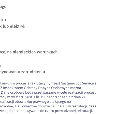
iego
sku
 lub elektryk
cą, na niemieckich warunkach
a
dynowaniu zatrudnienia
kanych w procesie rekrutacyjnym jest Gastamo Job Service z
100. Z Inspektorem Ochrony Danych Osobowych można
l
Dane osobowe będą przetwarzane w celu realizacji procesu
cy w zw. z art. 6 ust. 1 lit. c. Rozporządzenia z dnia 27
realizacji obowiązku prawnego ciążącego na
rowolne, ale konieczne do wzięcia udziału w rekrutacji.
Czas
e będą przechowywane do czasu prowadzonej rekrutacji.