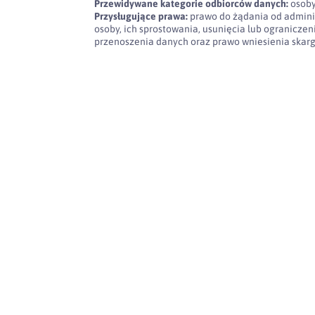
Przewidywane kategorie odbiorców danych:
osoby
Przysługujące prawa:
prawo do żądania od admini
osoby, ich sprostowania, usunięcia lub ogranicze
przenoszenia danych oraz prawo wniesienia skar