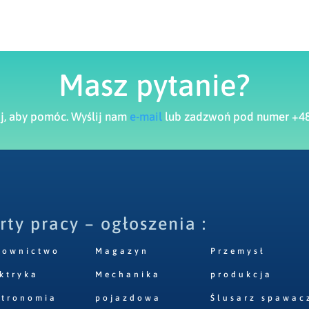
Masz pytanie?
aj, aby pomóc. Wyślij nam
e-mail
lub zadzwoń pod numer +48
rty pracy – ogłoszenia :
downictwo
Magazyn
Przemysł
ktryka
Mechanika
produkcja
stronomia
pojazdowa
Ślusarz spawac