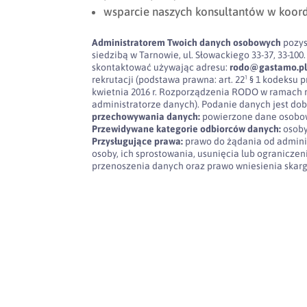
wsparcie naszych konsultantów w koor
Administratorem Twoich danych osobowych
pozys
siedzibą w Tarnowie, ul. Słowackiego 33-37, 33-
skontaktować używając adresu:
rodo@gastamo.p
rekrutacji (podstawa prawna: art. 22¹ § 1 kodeksu pra
kwietnia 2016 r. Rozporządzenia RODO w ramach 
administratorze danych). Podanie danych jest dob
przechowywania danych:
powierzone dane osobow
Przewidywane kategorie odbiorców danych:
osoby
Przysługujące prawa:
prawo do żądania od admini
osoby, ich sprostowania, usunięcia lub ogranicze
przenoszenia danych oraz prawo wniesienia skar