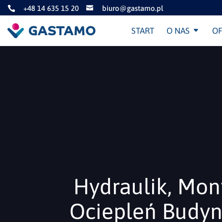
+48 14 635 15 20
biuro@gastamo.pl


START
O NAS
OF
Hydraulik, Mon
Ociepleń Budynk