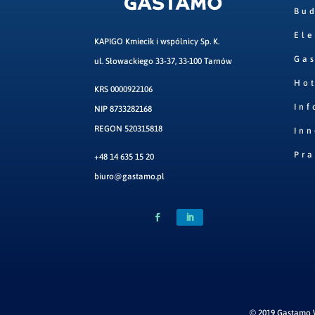
Bu
Ele
KAPIGO Kmiecik i wspólnicy Sp. K.
Ga
ul. Słowackiego 33-37, 33-100 Tarnów
Hot
KRS 0000922106
Inf
NIP 8733282168
REGON 520315818
Inn
Pr
+48 14 635 15 20
biuro@gastamo.pl
© 2019 Gastamo W