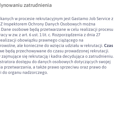
dynowaniu zatrudnienia
kanych w procesie rekrutacyjnym jest Gastamo Job Service z
100. Z Inspektorem Ochrony Danych Osobowych można
l
Dane osobowe będą przetwarzane w celu realizacji procesu
cy w zw. z art. 6 ust. 1 lit. c. Rozporządzenia z dnia 27
realizacji obowiązku prawnego ciążącego na
rowolne, ale konieczne do wzięcia udziału w rekrutacji.
Czas
e będą przechowywane do czasu prowadzonej rekrutacji.
 zajmujące się rekrutacją i kadra decydująca o zatrudnieniu.
stratora dostępu do danych osobowych dotyczących swojej
nia przetwarzania, a także prawo sprzeciwu oraz prawo do
gi do organu nadzorczego.