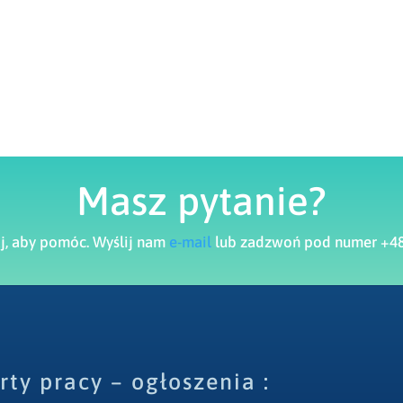
Masz pytanie?
aj, aby pomóc. Wyślij nam
e-mail
lub zadzwoń pod numer +48
rty pracy – ogłoszenia :