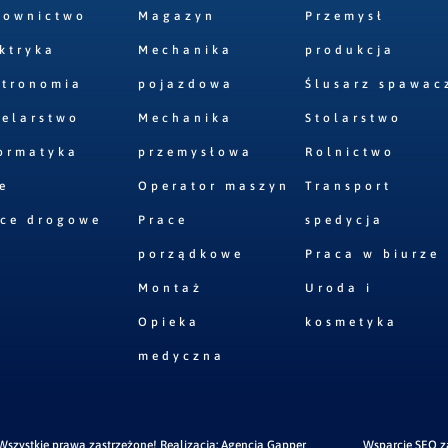
downictwo
Magazyn
Przemysł
ktryka
Mechanika
produkcja
stronomia
pojazdowa
Ślusarz spawac
elarstwo
Mechanika
Stolarstwo
ormatyka
przemysłowa
Rolnictwo
e
Operator maszyn
Transport
ace drogowe
Prace
spedycja
porządkowe
Praca w biurze
Montaż
Uroda i
Opieka
kosmetyka
medyczna
szystkie prawa zastrzeżone! Realizacja:
Agencja Gapper
Wsparcie SEO 