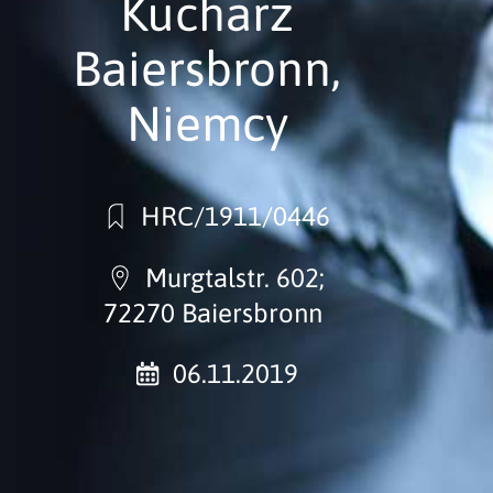
Kucharz
Baiersbronn,
Niemcy
HRC/1911/0446
Murgtalstr. 602;
72270 Baiersbronn
06.11.2019