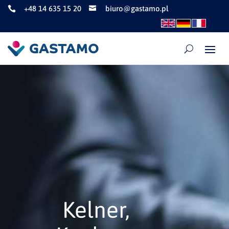
+48 14 635 15 20
biuro@gastamo.pl


Kelner,