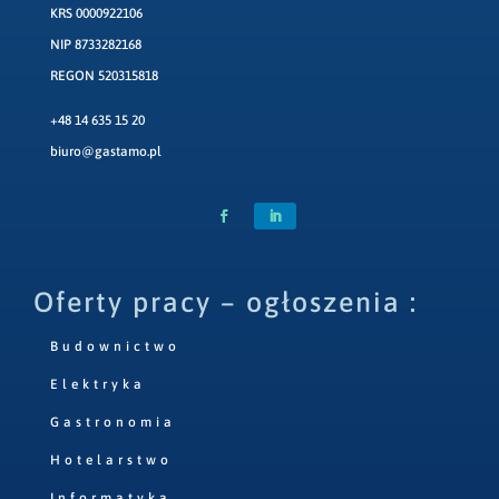
KRS 0000922106
NIP 8733282168
REGON 520315818
+48 14 635 15 20
biuro@gastamo.pl
Oferty pracy – ogłoszenia :
Budownictwo
Elektryka
Gastronomia
Hotelarstwo
Informatyka