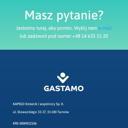
Masz pytanie?
Jesteśmy tutaj, aby pomóc. Wyślij nam
e-mail
lub zadzwoń pod numer +48 14 635 15 20
KAPIGO Kmiecik i wspólnicy Sp. K.
ul. Słowackiego 33-37, 33-100 Tarnów
KRS 0000922106