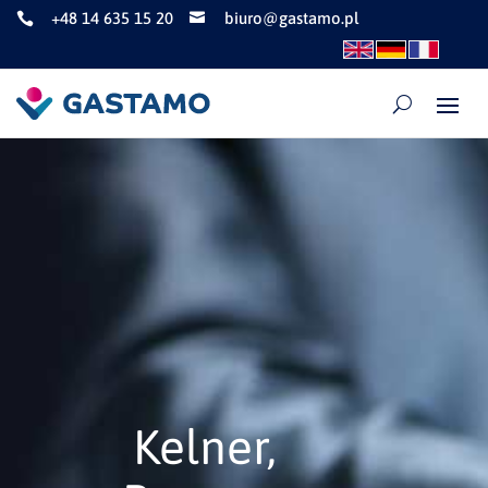
+48 14 635 15 20
biuro@gastamo.pl


Kelner,