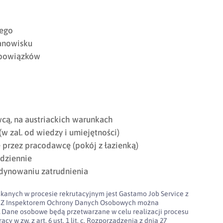
iego
tanowisku
obowiązków
cą, na austriackich warunkach
zal. od wiedzy i umiejętności)
rzez pracodawcę (pokój z łazienką)
 dziennie
dynowaniu zatrudnienia
kanych w procesie rekrutacyjnym jest Gastamo Job Service z
100. Z Inspektorem Ochrony Danych Osobowych można
l
Dane osobowe będą przetwarzane w celu realizacji procesu
cy w zw. z art. 6 ust. 1 lit. c. Rozporządzenia z dnia 27