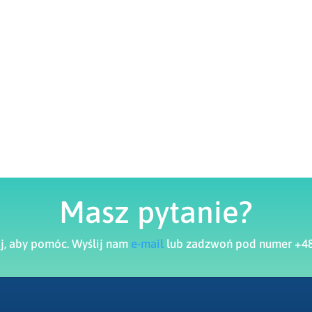
Masz pytanie?
aj, aby pomóc. Wyślij nam
e-mail
lub zadzwoń pod numer +48