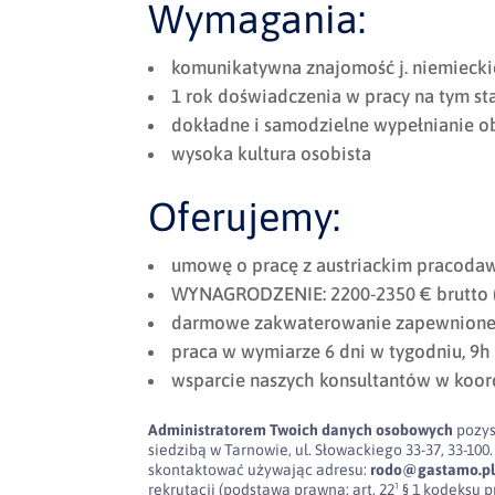
Wymagania:
komunikatywna znajomość j. niemieck
1 rok doświadczenia w pracy na tym s
dokładne i samodzielne wypełnianie 
wysoka kultura osobista
Oferujemy:
umowę o pracę z austriackim pracodaw
WYNAGRODZENIE: 2200-2350 € brutto (w 
darmowe zakwaterowanie zapewnione p
praca w wymiarze 6 dni w tygodniu, 9h
wsparcie naszych konsultantów w koor
Administratorem Twoich danych osobowych
pozys
siedzibą w Tarnowie, ul. Słowackiego 33-37, 33-
skontaktować używając adresu:
rodo@gastamo.p
rekrutacji (podstawa prawna: art. 22¹ § 1 kodeksu pra