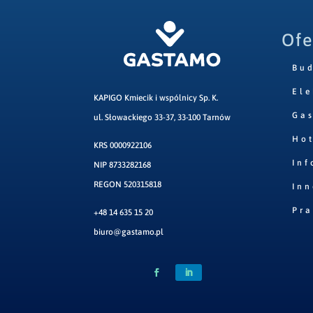
Ofe
Bu
Ele
KAPIGO Kmiecik i wspólnicy Sp. K.
Ga
ul. Słowackiego 33-37, 33-100 Tarnów
Hot
KRS 0000922106
Inf
NIP 8733282168
REGON 520315818
Inn
Pr
+48 14 635 15 20
biuro@gastamo.pl