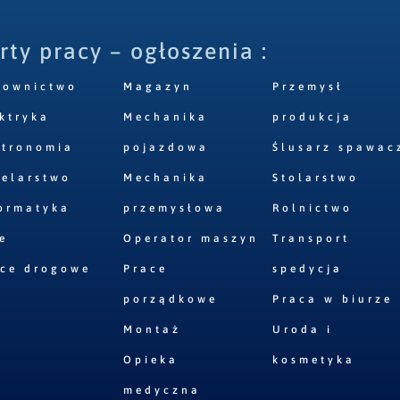
rty pracy – ogłoszenia :
downictwo
Magazyn
Przemysł
ktryka
Mechanika
produkcja
stronomia
pojazdowa
Ślusarz spawac
elarstwo
Mechanika
Stolarstwo
ormatyka
przemysłowa
Rolnictwo
e
Operator maszyn
Transport
ace drogowe
Prace
spedycja
porządkowe
Praca w biurze
Montaż
Uroda i
Opieka
kosmetyka
medyczna