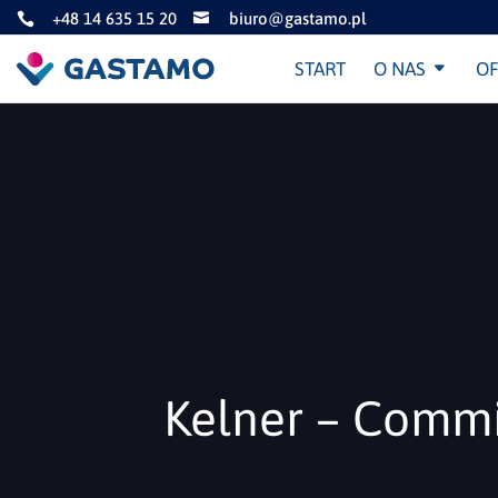
+48 14 635 15 20
biuro@gastamo.pl


START
O NAS
OF
Kelner – Commi