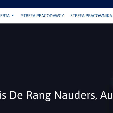
ERTA
STREFA PRACODAWCY
STREFA PRACOWNIKA
s De Rang Nauders, Au