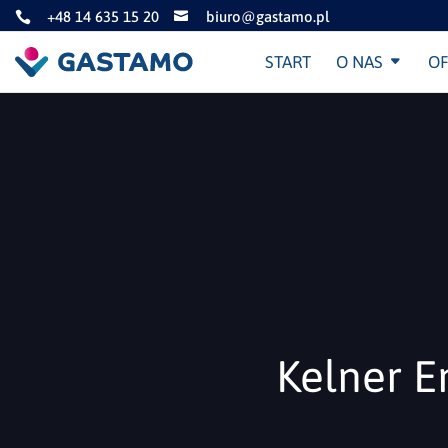
+48 14 635 15 20
biuro@gastamo.pl


START
O NAS
OF
Kelner E