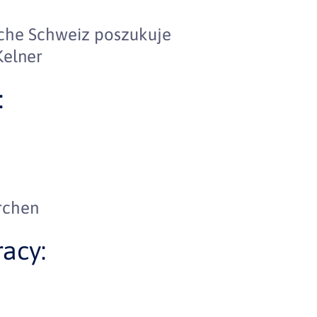
sche Schweiz poszukuje
Kelner
:
rchen
acy: