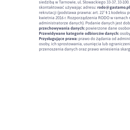
siedzibą w Tarnowie, ul. Słowackiego 33-37, 33-
skontaktować używając adresu:
rodo@gastamo.p
rekrutacji (podstawa prawna: art. 22¹ § 1 kodeksu pra
kwietnia 2016 r. Rozporządzenia RODO w ramach 
administratorze danych). Podanie danych jest dob
przechowywania danych:
powierzone dane osobow
Przewidywane kategorie odbiorców danych:
osoby
Przysługujące prawa:
prawo do żądania od admini
osoby, ich sprostowania, usunięcia lub ogranicze
przenoszenia danych oraz prawo wniesienia skar