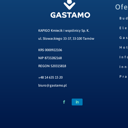
Ofe
Bu
Ele
KAPIGO Kmiecik i wspólnicy Sp. K.
Ga
ul. Słowackiego 33-37, 33-100 Tarnów
Hot
KRS 0000922106
Inf
NIP 8733282168
REGON 520315818
Inn
Pr
+48 14 635 15 20
biuro@gastamo.pl