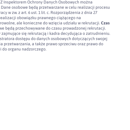
100. Z Inspektorem Ochrony Danych Osobowych można
l
Dane osobowe będą przetwarzane w celu realizacji procesu
cy w zw. z art. 6 ust. 1 lit. c. Rozporządzenia z dnia 27
realizacji obowiązku prawnego ciążącego na
rowolne, ale konieczne do wzięcia udziału w rekrutacji.
Czas
e będą przechowywane do czasu prowadzonej rekrutacji.
 zajmujące się rekrutacją i kadra decydująca o zatrudnieniu.
stratora dostępu do danych osobowych dotyczących swojej
nia przetwarzania, a także prawo sprzeciwu oraz prawo do
gi do organu nadzorczego.