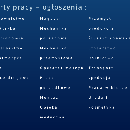
rty pracy – ogłoszenia :
downictwo
Magazyn
Przemysł
ktryka
Mechanika
produkcja
stronomia
pojazdowa
Ślusarz spawac
elarstwo
Mechanika
Stolarstwo
ormatyka
przemysłowa
Rolnictwo
e
Operator maszyn
Transport
ace drogowe
Prace
spedycja
porządkowe
Praca w biurze
Montaż
Uroda i
Opieka
kosmetyka
medyczna