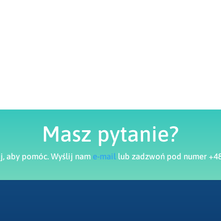
Masz pytanie?
aj, aby pomóc. Wyślij nam
e-mail
lub zadzwoń pod numer +48