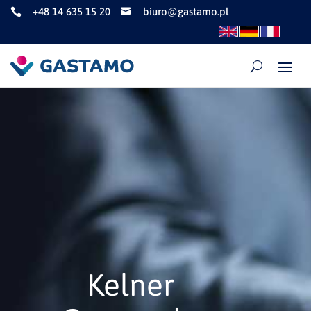
+48 14 635 15 20
biuro@gastamo.pl


Kelner