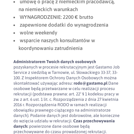
umowę o pracę z niemieckim pracodawcą,
na niemieckich warunkach
WYNAGRODZENIE: 2200 € brutto
zapewnione dodatki do wynagrodzenia
wolne weekendy
wsparcie naszych konsultantów w
koordynowaniu zatrudnienia
Administratorem Twoich danych osobowych
pozyskanych w procesie rekrutacyjnym jest Gastamo Job
Service z siedzibą w Tarnowie, ul. Słowackiego 33-37, 33-
100. Z Inspektorem Ochrony Danych Osobowych można
skontaktować używając adresu:
rodo@gastamo.pl
Dane
osobowe będą przetwarzane w celu realizacji procesu
rekrutacji (podstawa prawna: art. 22¹ § 1 kodeksu pracy w
zw. z art. 6 ust. 1 lit. c. Rozporządzenia z dnia 27 kwietnia
2016 r. Rozporządzenia RODO w ramach realizacji
obowiązku prawnego ciążącego na administratorze
danych). Podanie danych jest dobrowolne, ale konieczne
do wzięcia udziału w rekrutacji.
Czas przechowywania
danych:
powierzone dane osobowe będą
przechowywane do czasu prowadzonej rekrutacji.