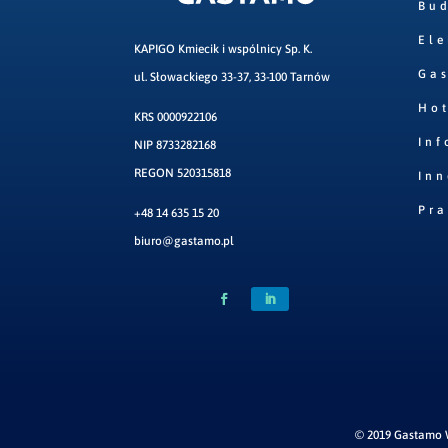
Bu
Ele
KAPIGO Kmiecik i wspólnicy Sp. K.
Ga
ul. Słowackiego 33-37, 33-100 Tarnów
Hot
KRS 0000922106
Inf
NIP 8733282168
REGON 520315818
Inn
Pr
+48 14 635 15 20
biuro@gastamo.pl
© 2019 Gastamo W