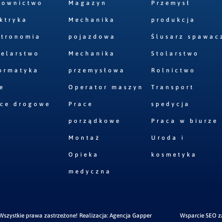
downictwo
Magazyn
Przemysł
ktryka
Mechanika
produkcja
stronomia
pojazdowa
Ślusarz spawac
elarstwo
Mechanika
Stolarstwo
ormatyka
przemysłowa
Rolnictwo
e
Operator maszyn
Transport
ace drogowe
Prace
spedycja
porządkowe
Praca w biurze
Montaż
Uroda i
Opieka
kosmetyka
medyczna
szystkie prawa zastrzeżone! Realizacja:
Agencja Gapper
Wsparcie SEO 