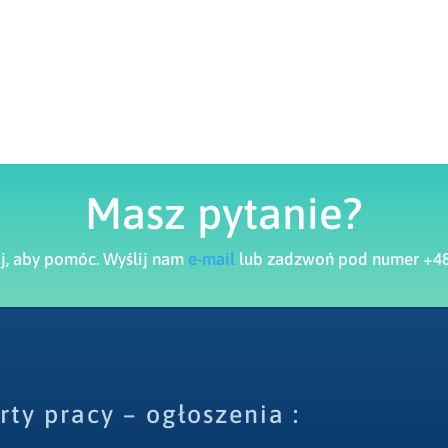
Masz pytanie?
aj, aby pomóc. Wyślij nam
e-mail
lub zadzwoń pod numer +48
rty pracy – ogłoszenia :