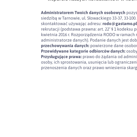
Administratorem Twoich danych osobowych
pozys
siedzibą w Tarnowie, ul. Słowackiego 33-37, 33-
skontaktować używając adresu:
rodo@gastamo.p
rekrutacji (podstawa prawna: art. 22¹ § 1 kodeksu pra
kwietnia 2016 r. Rozporządzenia RODO w ramach 
administratorze danych). Podanie danych jest dob
przechowywania danych:
powierzone dane osobow
Przewidywane kategorie odbiorców danych:
osoby
Przysługujące prawa:
prawo do żądania od admini
osoby, ich sprostowania, usunięcia lub ogranicze
przenoszenia danych oraz prawo wniesienia skar