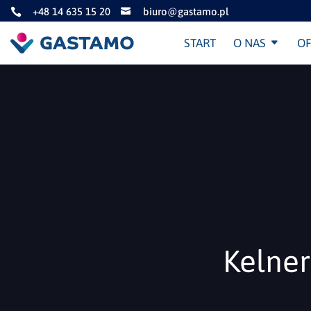
+48 14 635 15 20
biuro@gastamo.pl


START
O NAS
OF
Kelne