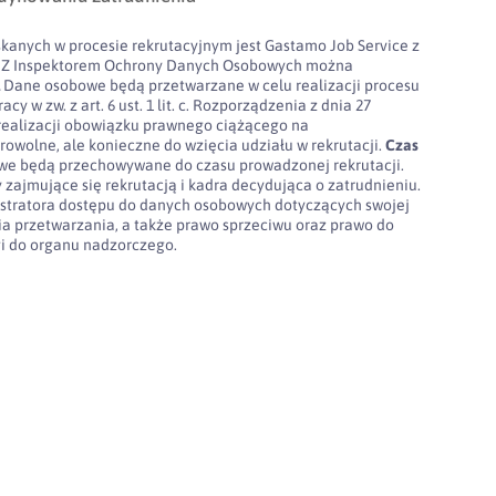
kanych w procesie rekrutacyjnym jest Gastamo Job Service z
100. Z Inspektorem Ochrony Danych Osobowych można
l
Dane osobowe będą przetwarzane w celu realizacji procesu
cy w zw. z art. 6 ust. 1 lit. c. Rozporządzenia z dnia 27
realizacji obowiązku prawnego ciążącego na
rowolne, ale konieczne do wzięcia udziału w rekrutacji.
Czas
e będą przechowywane do czasu prowadzonej rekrutacji.
 zajmujące się rekrutacją i kadra decydująca o zatrudnieniu.
stratora dostępu do danych osobowych dotyczących swojej
nia przetwarzania, a także prawo sprzeciwu oraz prawo do
gi do organu nadzorczego.