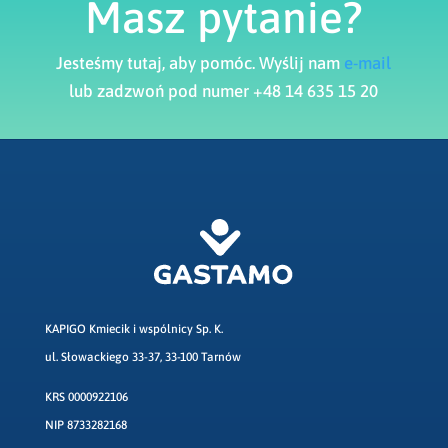
Masz pytanie?
Jesteśmy tutaj, aby pomóc. Wyślij nam
e-mail
lub zadzwoń pod numer +48 14 635 15 20
KAPIGO Kmiecik i wspólnicy Sp. K.
ul. Słowackiego 33-37, 33-100 Tarnów
KRS 0000922106
NIP 8733282168