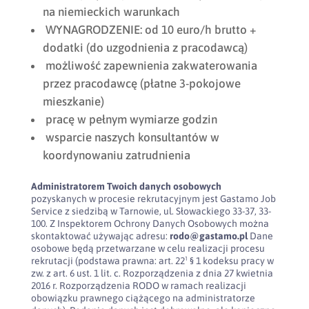
na niemieckich warunkach
WYNAGRODZENIE: od 10 euro/h brutto +
dodatki (do uzgodnienia z pracodawcą)
możliwość zapewnienia zakwaterowania
przez pracodawcę (płatne 3-pokojowe
mieszkanie)
pracę w pełnym wymiarze godzin
wsparcie naszych konsultantów w
koordynowaniu zatrudnienia
Administratorem Twoich danych osobowych
pozyskanych w procesie rekrutacyjnym jest Gastamo Job
Service z siedzibą w Tarnowie, ul. Słowackiego 33-37, 33-
100. Z Inspektorem Ochrony Danych Osobowych można
skontaktować używając adresu:
rodo@gastamo.pl
Dane
osobowe będą przetwarzane w celu realizacji procesu
rekrutacji (podstawa prawna: art. 22¹ § 1 kodeksu pracy w
zw. z art. 6 ust. 1 lit. c. Rozporządzenia z dnia 27 kwietnia
2016 r. Rozporządzenia RODO w ramach realizacji
obowiązku prawnego ciążącego na administratorze