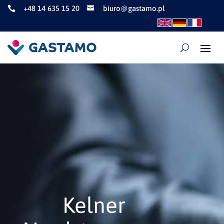
+48 14 635 15 20
biuro@gastamo.pl


Kelner