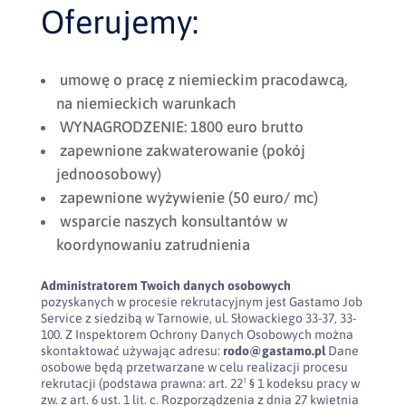
Oferujemy:
umowę o pracę z niemieckim pracodawcą,
na niemieckich warunkach
WYNAGRODZENIE: 1800 euro brutto
zapewnione zakwaterowanie (pokój
jednoosobowy)
zapewnione wyżywienie (50 euro/ mc)
wsparcie naszych konsultantów w
koordynowaniu zatrudnienia
Administratorem Twoich danych osobowych
pozyskanych w procesie rekrutacyjnym jest Gastamo Job
Service z siedzibą w Tarnowie, ul. Słowackiego 33-37, 33-
100. Z Inspektorem Ochrony Danych Osobowych można
skontaktować używając adresu:
rodo@gastamo.pl
Dane
osobowe będą przetwarzane w celu realizacji procesu
rekrutacji (podstawa prawna: art. 22¹ § 1 kodeksu pracy w
zw. z art. 6 ust. 1 lit. c. Rozporządzenia z dnia 27 kwietnia