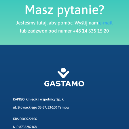
Masz pytanie?
Jesteśmy tutaj, aby pomóc. Wyślij nam
e-mail
lub zadzwoń pod numer +48 14 635 15 20
KAPIGO Kmiecik i wspólnicy Sp. K.
ul. Słowackiego 33-37, 33-100 Tarnów
KRS 0000922106
NIP 8733282168