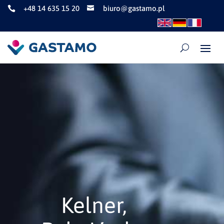
+48 14 635 15 20
biuro@gastamo.pl


Kelner,