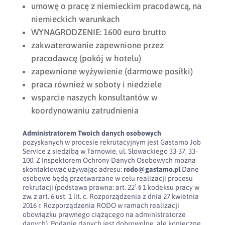
umowę o pracę z niemieckim pracodawcą, na
niemieckich warunkach
WYNAGRODZENIE: 1600 euro brutto
zakwaterowanie zapewnione przez
pracodawcę (pokój w hotelu)
zapewnione wyżywienie (darmowe posiłki)
praca również w soboty i niedziele
wsparcie naszych konsultantów w
koordynowaniu zatrudnienia
Administratorem Twoich danych osobowych
pozyskanych w procesie rekrutacyjnym jest Gastamo Job
Service z siedzibą w Tarnowie, ul. Słowackiego 33-37, 33-
100. Z Inspektorem Ochrony Danych Osobowych można
skontaktować używając adresu:
rodo@gastamo.pl
Dane
osobowe będą przetwarzane w celu realizacji procesu
rekrutacji (podstawa prawna: art. 22¹ § 1 kodeksu pracy w
zw. z art. 6 ust. 1 lit. c. Rozporządzenia z dnia 27 kwietnia
2016 r. Rozporządzenia RODO w ramach realizacji
obowiązku prawnego ciążącego na administratorze
danych). Podanie danych jest dobrowolne, ale konieczne