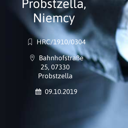
Probstzella,
Niemcy
HRC/1910/0304
Bahnhofstraße
25, 07330
Probstzella
09.10.2019