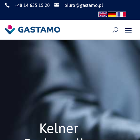
+48 14 635 15 20
biuro@gastamo.pl


Kelner