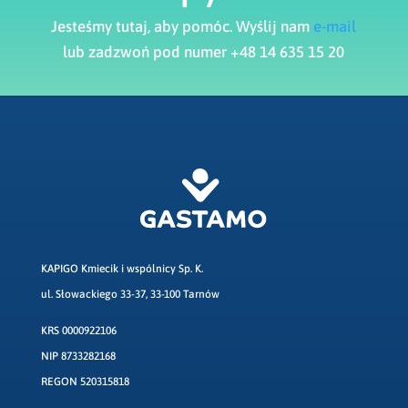
Jesteśmy tutaj, aby pomóc. Wyślij nam
e-mail
lub zadzwoń pod numer +48 14 635 15 20
KAPIGO Kmiecik i wspólnicy Sp. K.
ul. Słowackiego 33-37, 33-100 Tarnów
KRS 0000922106
NIP 8733282168
REGON 520315818