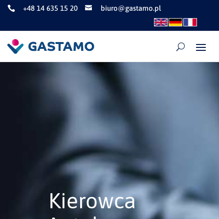
+48 14 635 15 20
biuro@gastamo.pl


Kierowca