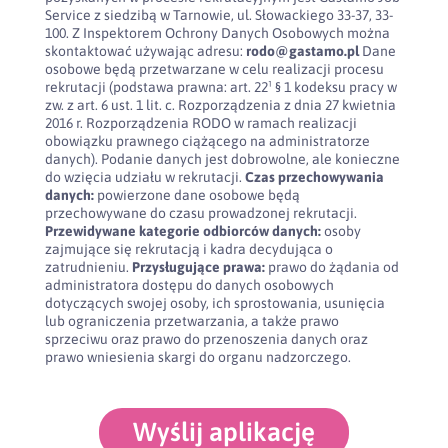
Service z siedzibą w Tarnowie, ul. Słowackiego 33-37, 33-
100. Z Inspektorem Ochrony Danych Osobowych można
skontaktować używając adresu:
rodo@gastamo.pl
Dane
osobowe będą przetwarzane w celu realizacji procesu
rekrutacji (podstawa prawna: art. 22¹ § 1 kodeksu pracy w
zw. z art. 6 ust. 1 lit. c. Rozporządzenia z dnia 27 kwietnia
2016 r. Rozporządzenia RODO w ramach realizacji
obowiązku prawnego ciążącego na administratorze
danych). Podanie danych jest dobrowolne, ale konieczne
do wzięcia udziału w rekrutacji.
Czas przechowywania
danych:
powierzone dane osobowe będą
przechowywane do czasu prowadzonej rekrutacji.
Przewidywane kategorie odbiorców danych:
osoby
zajmujące się rekrutacją i kadra decydująca o
zatrudnieniu.
Przysługujące prawa:
prawo do żądania od
administratora dostępu do danych osobowych
dotyczących swojej osoby, ich sprostowania, usunięcia
lub ograniczenia przetwarzania, a także prawo
sprzeciwu oraz prawo do przenoszenia danych oraz
prawo wniesienia skargi do organu nadzorczego.
Wyślij aplikację