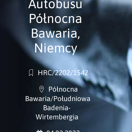
Autobusu
Północna
Bawaria,
Niemcy
HRC/2202/1542
Północna
Bawaria/Południowa
Badenia-
Wirtembergia