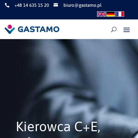
+48 14 635 15 20
biuro@gastamo.pl


Kierowca C+E,