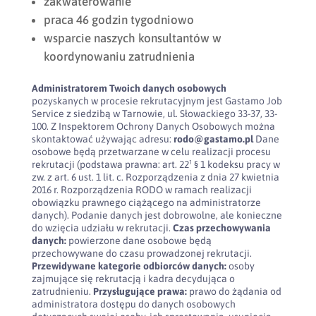
zakwaterowanie
praca 46 godzin tygodniowo
wsparcie naszych konsultantów w
koordynowaniu zatrudnienia
Administratorem Twoich danych osobowych
pozyskanych w procesie rekrutacyjnym jest Gastamo Job
Service z siedzibą w Tarnowie, ul. Słowackiego 33-37, 33-
100. Z Inspektorem Ochrony Danych Osobowych można
skontaktować używając adresu:
rodo@gastamo.pl
Dane
osobowe będą przetwarzane w celu realizacji procesu
rekrutacji (podstawa prawna: art. 22¹ § 1 kodeksu pracy w
zw. z art. 6 ust. 1 lit. c. Rozporządzenia z dnia 27 kwietnia
2016 r. Rozporządzenia RODO w ramach realizacji
obowiązku prawnego ciążącego na administratorze
danych). Podanie danych jest dobrowolne, ale konieczne
do wzięcia udziału w rekrutacji.
Czas przechowywania
danych:
powierzone dane osobowe będą
przechowywane do czasu prowadzonej rekrutacji.
Przewidywane kategorie odbiorców danych:
osoby
zajmujące się rekrutacją i kadra decydująca o
zatrudnieniu.
Przysługujące prawa:
prawo do żądania od
administratora dostępu do danych osobowych