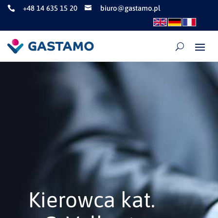
+48 14 635 15 20
biuro@gastamo.pl


Kierowca kat.