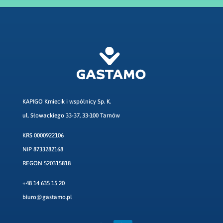
KAPIGO Kmiecik i wspólnicy Sp. K.
ul. Słowackiego 33-37, 33-100 Tarnów
KRS 0000922106
NIP 8733282168
REGON 520315818
+48 14 635 15 20
biuro@gastamo.pl