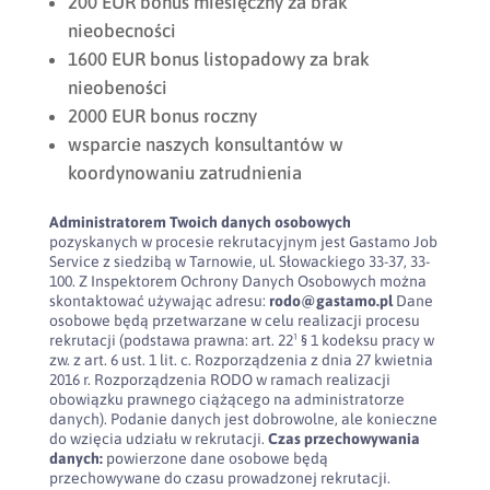
200 EUR bonus miesięczny za brak
nieobecności
1600 EUR bonus listopadowy za brak
nieobeności
2000 EUR bonus roczny
wsparcie naszych konsultantów w
koordynowaniu zatrudnienia
Administratorem Twoich danych osobowych
pozyskanych w procesie rekrutacyjnym jest Gastamo Job
Service z siedzibą w Tarnowie, ul. Słowackiego 33-37, 33-
100. Z Inspektorem Ochrony Danych Osobowych można
skontaktować używając adresu:
rodo@gastamo.pl
Dane
osobowe będą przetwarzane w celu realizacji procesu
rekrutacji (podstawa prawna: art. 22¹ § 1 kodeksu pracy w
zw. z art. 6 ust. 1 lit. c. Rozporządzenia z dnia 27 kwietnia
2016 r. Rozporządzenia RODO w ramach realizacji
obowiązku prawnego ciążącego na administratorze
danych). Podanie danych jest dobrowolne, ale konieczne
do wzięcia udziału w rekrutacji.
Czas przechowywania
danych:
powierzone dane osobowe będą
przechowywane do czasu prowadzonej rekrutacji.