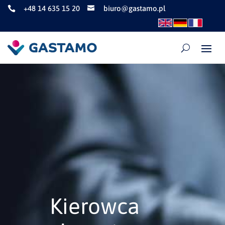
+48 14 635 15 20
biuro@gastamo.pl


Kierowca