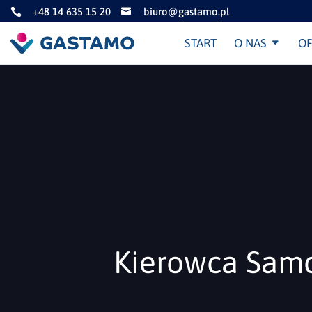
+48 14 635 15 20
biuro@gastamo.pl


START
O NAS
OF
Kierowca Samo