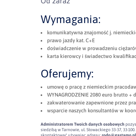
Od zaraz
Wymagania:
komunikatywna znajomość j. niemieck
prawo jazdy kat. C+E
doświadczenie w prowadzeniu ciężaró
karta kierowcy i świadectwo kwalifikac
Oferujemy:
umowę o pracę z niemieckim pracodaw
WYNAGRODZENIE 2080 euro brutto + d
zakwaterowanie zapewnione przez pra
wsparcie naszych konsultantów w koor
Administratorem Twoich danych osobowych
pozys
siedzibą w Tarnowie, ul. Słowackiego 33-37, 33-
skontaktować używając adresu:
rodo@gastamo.p