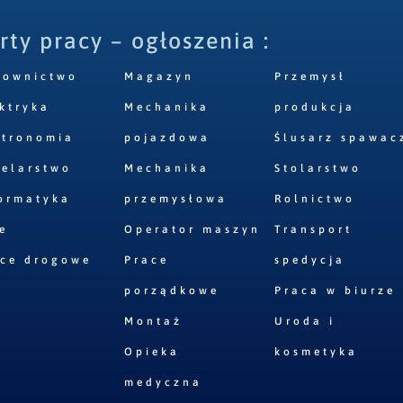
rty pracy – ogłoszenia :
downictwo
Magazyn
Przemysł
ktryka
Mechanika
produkcja
stronomia
pojazdowa
Ślusarz spawac
elarstwo
Mechanika
Stolarstwo
ormatyka
przemysłowa
Rolnictwo
e
Operator maszyn
Transport
ace drogowe
Prace
spedycja
porządkowe
Praca w biurze
Montaż
Uroda i
Opieka
kosmetyka
medyczna