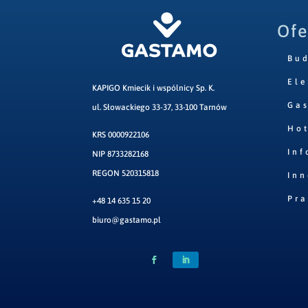
Ofe
Bu
Ele
KAPIGO Kmiecik i wspólnicy Sp. K.
Ga
ul. Słowackiego 33-37, 33-100 Tarnów
Hot
KRS 0000922106
Inf
NIP 8733282168
REGON 520315818
Inn
Pr
+48 14 635 15 20
biuro@gastamo.pl