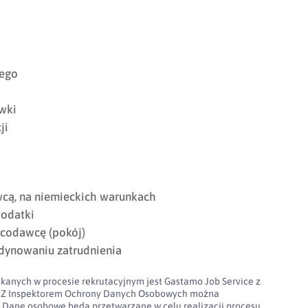
iego
wki
ji
cą, na niemieckich warunkach
odatki
codawcę (pokój)
dynowaniu zatrudnienia
kanych w procesie rekrutacyjnym jest Gastamo Job Service z
100. Z Inspektorem Ochrony Danych Osobowych można
l
Dane osobowe będą przetwarzane w celu realizacji procesu