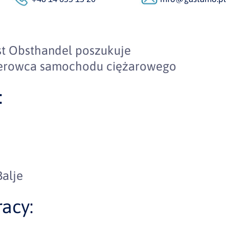
st Obsthandel poszukuje
ierowca samochodu ciężarowego
:
Balje
acy: