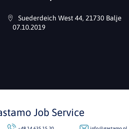
Suederdeich West 44, 21730 Balje
07.10.2019
astamo Job Service
+48 14 635 15 20
info@gastamo.pl