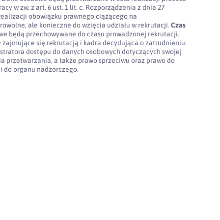
cy w zw. z art. 6 ust. 1 lit. c. Rozporządzenia z dnia 27
realizacji obowiązku prawnego ciążącego na
rowolne, ale konieczne do wzięcia udziału w rekrutacji.
Czas
e będą przechowywane do czasu prowadzonej rekrutacji.
 zajmujące się rekrutacją i kadra decydująca o zatrudnieniu.
stratora dostępu do danych osobowych dotyczących swojej
nia przetwarzania, a także prawo sprzeciwu oraz prawo do
gi do organu nadzorczego.