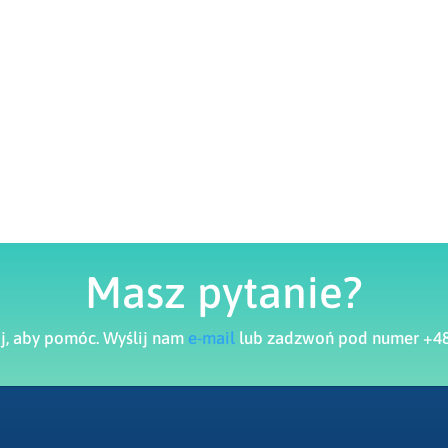
Masz pytanie?
aj, aby pomóc. Wyślij nam
e-mail
lub zadzwoń pod numer +48