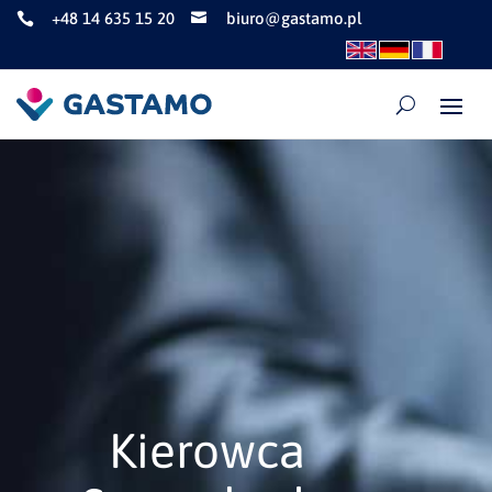
+48 14 635 15 20
biuro@gastamo.pl


Kierowca