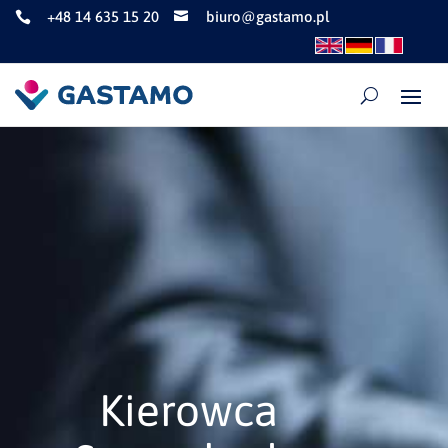
+48 14 635 15 20
biuro@gastamo.pl


Kierowca