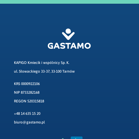
KAPIGO Kmiecik i wspólnicy Sp. K.
ul. Słowackiego 33-37, 33-100 Tarnów
KRS 0000922106
NIP 8733282168
REGON 520315818
+48 14 635 15 20
biuro@gastamo.pl