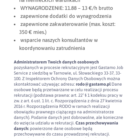
na niemieckich warunkach
WYNAGRODZENIE: 11.88 – 13 €/h brutto
zapewnione dodatki do wynagrodzenia
zapewnione zakwaterowanie (max. koszt:
350 € mies.)
wsparcie naszych konsultantów w
koordynowaniu zatrudnienia
Administratorem Twoich danych osobowych
pozyskanych w procesie rekrutacyjnym jest Gastamo Job
Service z siedzibą w Tarnowie, ul. Słowackiego 33-37, 33-
100. Z Inspektorem Ochrony Danych Osobowych można
skontaktować używając adresu:
rodo@gastamo.pl
Dane
osobowe będą przetwarzane w celu realizacji procesu
rekrutacji (podstawa prawna: art. 22¹ § 1 kodeksu pracy w
zw. z art. 6 ust. 1 lit. c. Rozporządzenia z dnia 27 kwietnia
2016 r. Rozporządzenia RODO w ramach realizacji
obowiązku prawnego ciążącego na administratorze
danych). Podanie danych jest dobrowolne, ale konieczne
do wzięcia udziału w rekrutacji.
Czas przechowywania
danych:
powierzone dane osobowe będą
przechowywane do czasu prowadzonej rekrutacji.