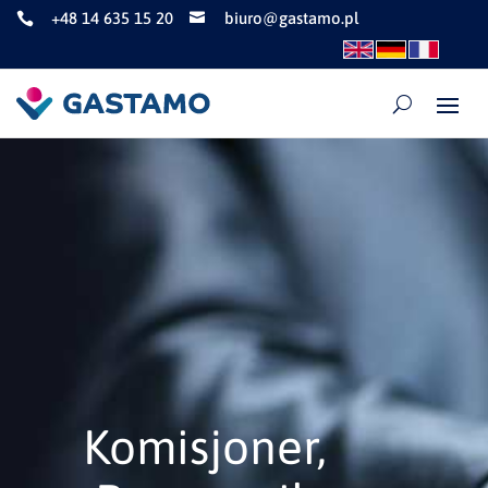
+48 14 635 15 20
biuro@gastamo.pl


Komisjoner,