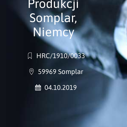
Produkcji
Somplar,
Niemcy
HRC/1910/0033
59969 Somplar
04.10.2019