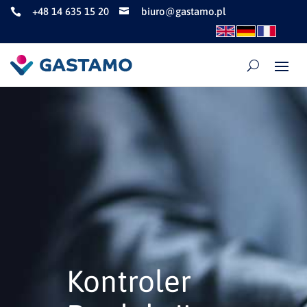
+48 14 635 15 20
biuro@gastamo.pl


Kontroler