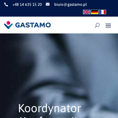
+48 14 635 15 20
biuro@gastamo.pl


Koordynator