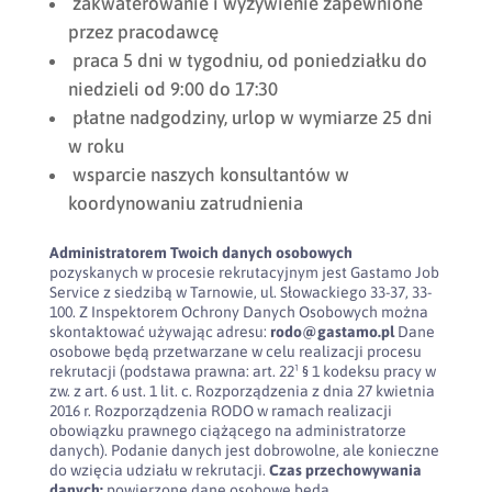
zakwaterowanie i wyżywienie zapewnione
przez pracodawcę
praca 5 dni w tygodniu, od poniedziałku do
niedzieli od 9:00 do 17:30
płatne nadgodziny, urlop w wymiarze 25 dni
w roku
wsparcie naszych konsultantów w
koordynowaniu zatrudnienia
Administratorem Twoich danych osobowych
pozyskanych w procesie rekrutacyjnym jest Gastamo Job
Service z siedzibą w Tarnowie, ul. Słowackiego 33-37, 33-
100. Z Inspektorem Ochrony Danych Osobowych można
skontaktować używając adresu:
rodo@gastamo.pl
Dane
osobowe będą przetwarzane w celu realizacji procesu
rekrutacji (podstawa prawna: art. 22¹ § 1 kodeksu pracy w
zw. z art. 6 ust. 1 lit. c. Rozporządzenia z dnia 27 kwietnia
2016 r. Rozporządzenia RODO w ramach realizacji
obowiązku prawnego ciążącego na administratorze
danych). Podanie danych jest dobrowolne, ale konieczne
do wzięcia udziału w rekrutacji.
Czas przechowywania
danych:
powierzone dane osobowe będą