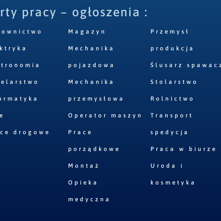
rty pracy – ogłoszenia :
downictwo
Magazyn
Przemysł
ktryka
Mechanika
produkcja
stronomia
pojazdowa
Ślusarz spawac
elarstwo
Mechanika
Stolarstwo
ormatyka
przemysłowa
Rolnictwo
e
Operator maszyn
Transport
ace drogowe
Prace
spedycja
porządkowe
Praca w biurze
Montaż
Uroda i
Opieka
kosmetyka
medyczna