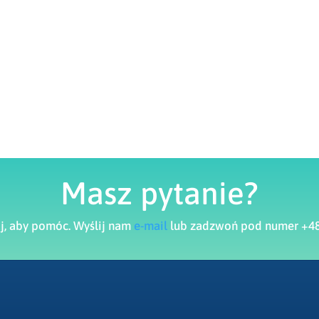
Masz pytanie?
aj, aby pomóc. Wyślij nam
e-mail
lub zadzwoń pod numer +48