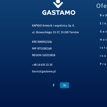
Ofe
Bu
Ele
KAPIGO Kmiecik i wspólnicy Sp. K.
Ga
ul. Słowackiego 33-37, 33-100 Tarnów
Hot
KRS 0000922106
Inf
NIP 8733282168
REGON 520315818
Inn
Pr
+48 14 635 15 20
biuro@gastamo.pl