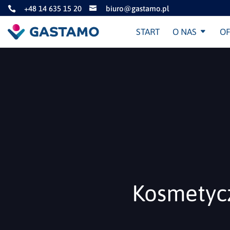
+48 14 635 15 20
biuro@gastamo.pl


START
O NAS
OF
Kosmetyc