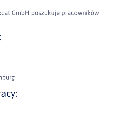
Waxcat GmbH poszukuje pracowników
:
mburg
acy: