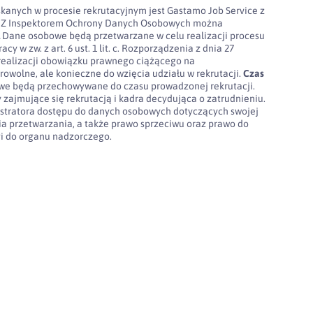
kanych w procesie rekrutacyjnym jest Gastamo Job Service z
100. Z Inspektorem Ochrony Danych Osobowych można
l
Dane osobowe będą przetwarzane w celu realizacji procesu
cy w zw. z art. 6 ust. 1 lit. c. Rozporządzenia z dnia 27
realizacji obowiązku prawnego ciążącego na
rowolne, ale konieczne do wzięcia udziału w rekrutacji.
Czas
e będą przechowywane do czasu prowadzonej rekrutacji.
 zajmujące się rekrutacją i kadra decydująca o zatrudnieniu.
stratora dostępu do danych osobowych dotyczących swojej
nia przetwarzania, a także prawo sprzeciwu oraz prawo do
gi do organu nadzorczego.