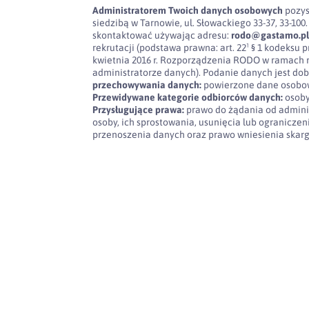
Administratorem Twoich danych osobowych
pozys
siedzibą w Tarnowie, ul. Słowackiego 33-37, 33-
skontaktować używając adresu:
rodo@gastamo.p
rekrutacji (podstawa prawna: art. 22¹ § 1 kodeksu pra
kwietnia 2016 r. Rozporządzenia RODO w ramach 
administratorze danych). Podanie danych jest dob
przechowywania danych:
powierzone dane osobow
Przewidywane kategorie odbiorców danych:
osoby
Przysługujące prawa:
prawo do żądania od admini
osoby, ich sprostowania, usunięcia lub ogranicze
przenoszenia danych oraz prawo wniesienia skar