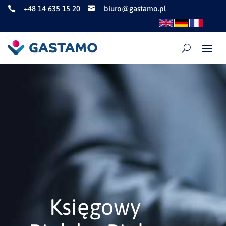
+48 14 635 15 20
biuro@gastamo.pl


Księgowy