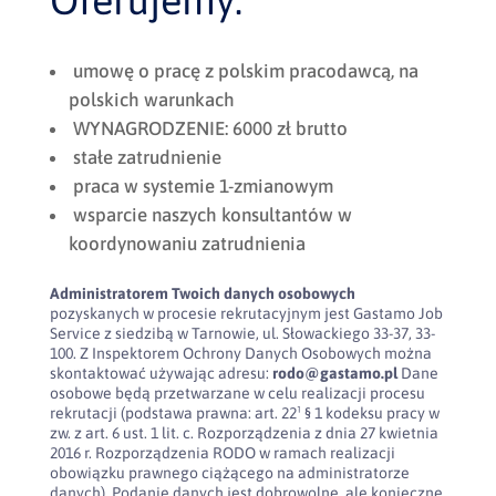
Oferujemy:
umowę o pracę z polskim pracodawcą, na
polskich warunkach
WYNAGRODZENIE: 6000 zł brutto
stałe zatrudnienie
praca w systemie 1-zmianowym
wsparcie naszych konsultantów w
koordynowaniu zatrudnienia
Administratorem Twoich danych osobowych
pozyskanych w procesie rekrutacyjnym jest Gastamo Job
Service z siedzibą w Tarnowie, ul. Słowackiego 33-37, 33-
100. Z Inspektorem Ochrony Danych Osobowych można
skontaktować używając adresu:
rodo@gastamo.pl
Dane
osobowe będą przetwarzane w celu realizacji procesu
rekrutacji (podstawa prawna: art. 22¹ § 1 kodeksu pracy w
zw. z art. 6 ust. 1 lit. c. Rozporządzenia z dnia 27 kwietnia
2016 r. Rozporządzenia RODO w ramach realizacji
obowiązku prawnego ciążącego na administratorze
danych). Podanie danych jest dobrowolne, ale konieczne