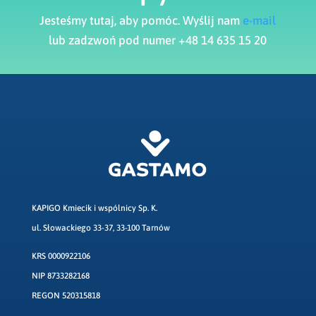
Jesteśmy tutaj, aby pomóc. Wyślij nam
e-mail
lub zadzwoń pod numer +48 14 635 15 20
KAPIGO Kmiecik i wspólnicy Sp. K.
ul. Słowackiego 33-37, 33-100 Tarnów
KRS 0000922106
NIP 8733282168
REGON 520315818