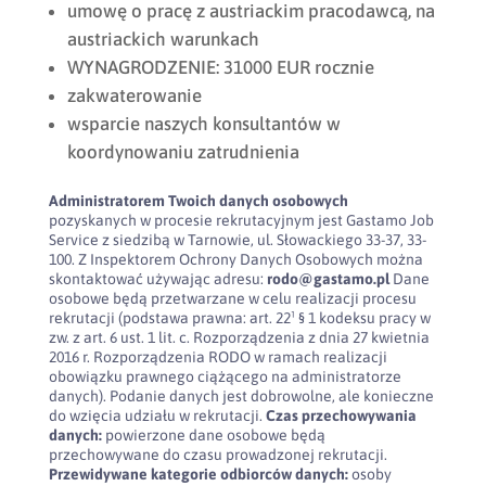
umowę o pracę z austriackim pracodawcą, na
austriackich warunkach
WYNAGRODZENIE: 31000 EUR rocznie
zakwaterowanie
wsparcie naszych konsultantów w
koordynowaniu zatrudnienia
Administratorem Twoich danych osobowych
pozyskanych w procesie rekrutacyjnym jest Gastamo Job
Service z siedzibą w Tarnowie, ul. Słowackiego 33-37, 33-
100. Z Inspektorem Ochrony Danych Osobowych można
skontaktować używając adresu:
rodo@gastamo.pl
Dane
osobowe będą przetwarzane w celu realizacji procesu
rekrutacji (podstawa prawna: art. 22¹ § 1 kodeksu pracy w
zw. z art. 6 ust. 1 lit. c. Rozporządzenia z dnia 27 kwietnia
2016 r. Rozporządzenia RODO w ramach realizacji
obowiązku prawnego ciążącego na administratorze
danych). Podanie danych jest dobrowolne, ale konieczne
do wzięcia udziału w rekrutacji.
Czas przechowywania
danych:
powierzone dane osobowe będą
przechowywane do czasu prowadzonej rekrutacji.
Przewidywane kategorie odbiorców danych:
osoby