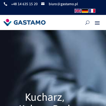
+48 14 635 15 20
biuro@gastamo.pl


Kucharz,