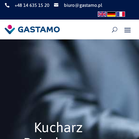
+48 14 635 15 20
biuro@gastamo.pl


Kucharz