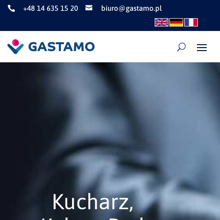
+48 14 635 15 20
biuro@gastamo.pl


Kucharz,