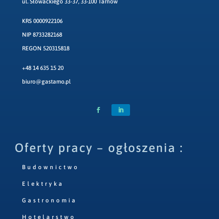
ul. Słowackiego 33-37, 33-100 Tarnów
KRS 0000922106
NIP 8733282168
REGON 520315818
+48 14 635 15 20
biuro@gastamo.pl
Oferty pracy – ogłoszenia :
Budownictwo
Elektryka
Gastronomia
Hotelarstwo