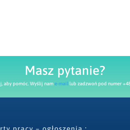
Masz pytanie?
aj, aby pomóc. Wyślij nam
e-mail
lub zadzwoń pod numer +48
rty pracy – ogłoszenia :