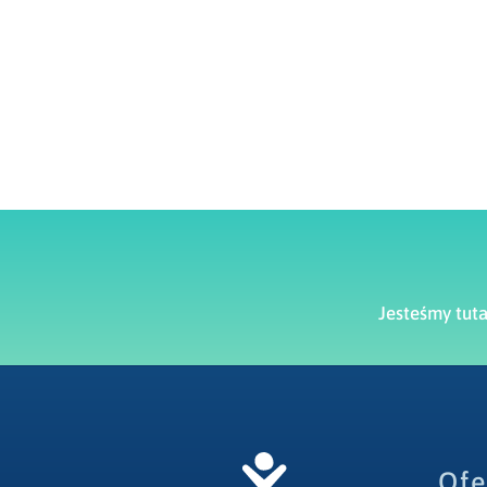
Jesteśmy tut
Ofe