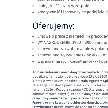
umiejętność pracy w zespole
kreatywność i innowacyjne podejście 
Oferujemy:
umowę o pracę z niemieckim pracodaw
WYNAGRODZENIE: 1900 – 2000 euro bru
zapewnione zakwaterowanie w pokoju 
zapewnione wyżywienie (2 posiłki – 85
wsparcie naszych konsultantów w koor
Administratorem Twoich danych osobowych
pozys
siedzibą w Tarnowie, ul. Słowackiego 33-37, 33-
skontaktować używając adresu:
rodo@gastamo.p
rekrutacji (podstawa prawna: art. 22¹ § 1 kodeksu pra
kwietnia 2016 r. Rozporządzenia RODO w ramach 
administratorze danych). Podanie danych jest dob
przechowywania danych:
powierzone dane osobow
Przewidywane kategorie odbiorców danych:
osoby
Przysługujące prawa:
prawo do żądania od admini