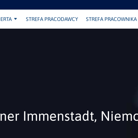
ERTA
STREFA PRACODAWCY
STREFA PRACOWNIKA
lner Immenstadt, Niem