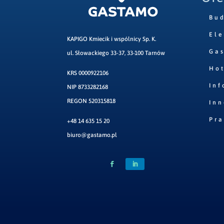
Bu
Ele
KAPIGO Kmiecik i wspólnicy Sp. K.
Ga
ul. Słowackiego 33-37, 33-100 Tarnów
Hot
KRS 0000922106
Inf
NIP 8733282168
REGON 520315818
Inn
Pr
+48 14 635 15 20
biuro@gastamo.pl