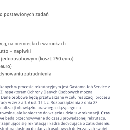
do postawionych zadań
cą, na niemieckich warunkach
tto + napiwki
jednoosobowym (koszt: 250 euro)
 euro)
dynowaniu zatrudnienia
kanych w procesie rekrutacyjnym jest Gastamo Job Service z
100. Z Inspektorem Ochrony Danych Osobowych można
l
Dane osobowe będą przetwarzane w celu realizacji procesu
cy w zw. z art. 6 ust. 1 lit. c. Rozporządzenia z dnia 27
realizacji obowiązku prawnego ciążącego na
rowolne, ale konieczne do wzięcia udziału w rekrutacji.
Czas
e będą przechowywane do czasu prowadzonej rekrutacji.
 zajmujące się rekrutacją i kadra decydująca o zatrudnieniu.
stratora dostępu do danych osobowych dotyczących swojej