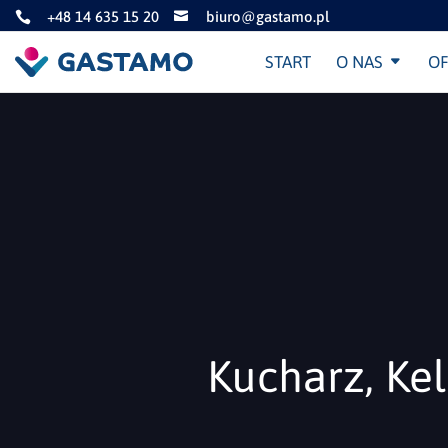
+48 14 635 15 20
biuro@gastamo.pl


START
O NAS
OF
Kucharz, Ke