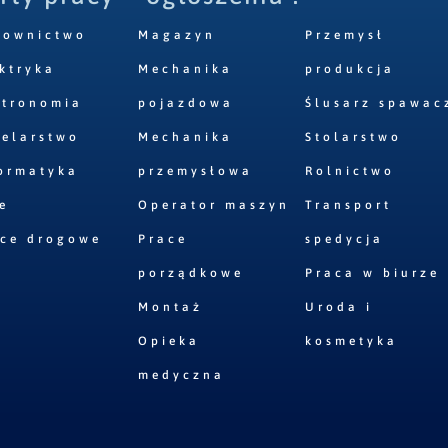
downictwo
Magazyn
Przemysł
ktryka
Mechanika
produkcja
stronomia
pojazdowa
Ślusarz spawac
elarstwo
Mechanika
Stolarstwo
ormatyka
przemysłowa
Rolnictwo
e
Operator maszyn
Transport
ace drogowe
Prace
spedycja
porządkowe
Praca w biurze
Montaż
Uroda i
Opieka
kosmetyka
medyczna