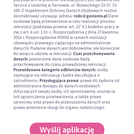
Service z siedzibą w Tarnowie, ul. Słowackiego 33-37, 33-
100. Z Inspektorem Ochrony Danych Osobowych można
skontaktować używając adresu:
rodo@gastamo.pl
Dane
osobowe będą przetwarzane w celu realizacji procesu
rekrutacji (podstawa prawna: art. 22¹ § 1 kodeksu pracy w
zw. z art. 6 ust. 1 lit. c. Rozporządzenia z dnia 27 kwietnia
2016 r. Rozporządzenia RODO w ramach realizacji
obowiązku prawnego ciążącego na administratorze
danych). Podanie danych jest dobrowolne, ale konieczne
do wzięcia udziału w rekrutacji.
Czas przechowywania
danych:
powierzone dane osobowe będą
przechowywane do czasu prowadzonej rekrutacji.
Przewidywane kategorie odbiorców danych:
osoby
zajmujące się rekrutacją i kadra decydująca o
zatrudnieniu.
Przysługujące prawa:
prawo do żądania od
administratora dostępu do danych osobowych
dotyczących swojej osoby, ich sprostowania, usunięcia
lub ograniczenia przetwarzania, a także prawo
sprzeciwu oraz prawo do przenoszenia danych oraz
prawo wniesienia skargi do organu nadzorczego.
Wyślij aplikację