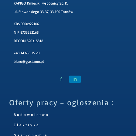
KAPIGO Kmiecik i wspólnicy Sp. K.
ul. Słowackiego 33-37, 33-100 Tarnów
KRS 0000922106
NIP 8733282168
REGON 520315818
+48 14 635 15 20
biuro@gastamo.pl
Oferty pracy – ogłoszenia :
Budownictwo
Elektryka
Gastronomia