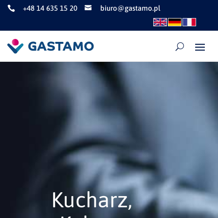
+48 14 635 15 20
biuro@gastamo.pl


Kucharz,