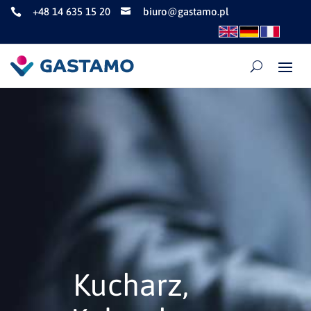
+48 14 635 15 20
biuro@gastamo.pl


Kucharz,