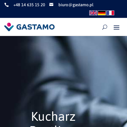
+48 14 635 15 20
biuro@gastamo.pl


Kucharz