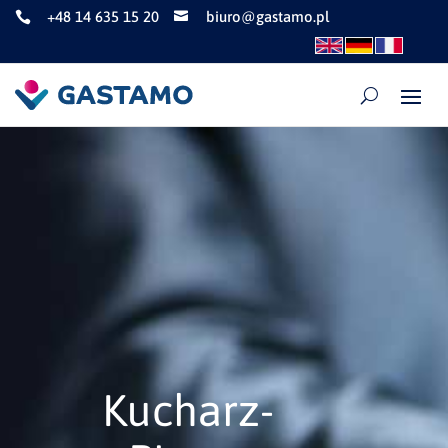
+48 14 635 15 20
biuro@gastamo.pl


Kucharz-