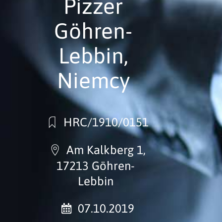
Pizzer
Göhren-
Lebbin,
Niemcy
HRC/1910/0151
Am Kalkberg 1,
17213 Göhren-
Lebbin
07.10.2019