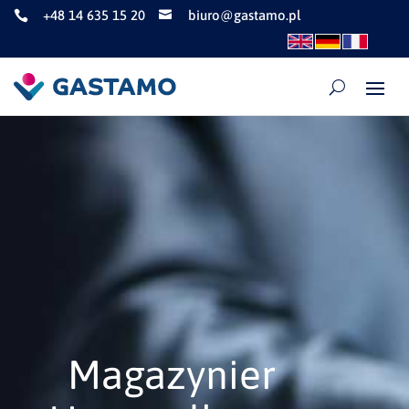
+48 14 635 15 20
biuro@gastamo.pl


Magazynier