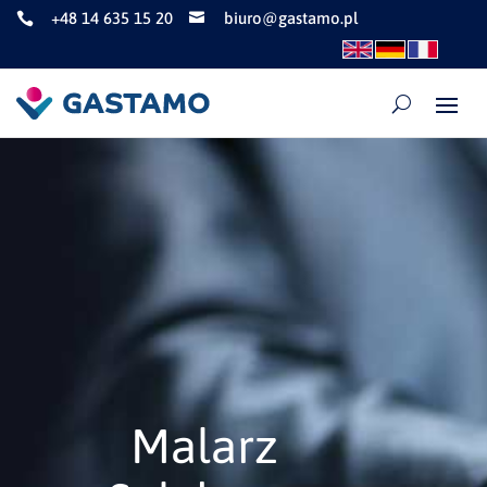
+48 14 635 15 20
biuro@gastamo.pl


Malarz