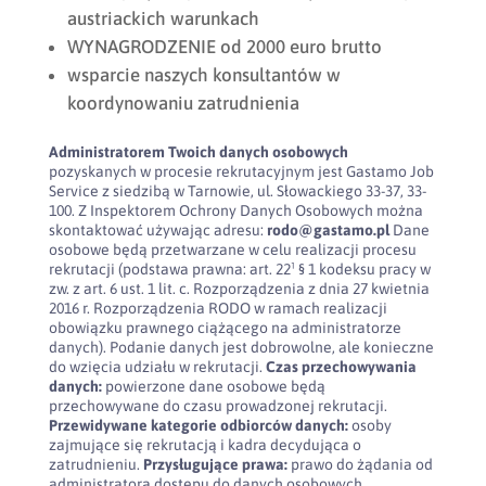
austriackich warunkach
WYNAGRODZENIE od 2000 euro brutto
wsparcie naszych konsultantów w
koordynowaniu zatrudnienia
Administratorem Twoich danych osobowych
pozyskanych w procesie rekrutacyjnym jest Gastamo Job
Service z siedzibą w Tarnowie, ul. Słowackiego 33-37, 33-
100. Z Inspektorem Ochrony Danych Osobowych można
skontaktować używając adresu:
rodo@gastamo.pl
Dane
osobowe będą przetwarzane w celu realizacji procesu
rekrutacji (podstawa prawna: art. 22¹ § 1 kodeksu pracy w
zw. z art. 6 ust. 1 lit. c. Rozporządzenia z dnia 27 kwietnia
2016 r. Rozporządzenia RODO w ramach realizacji
obowiązku prawnego ciążącego na administratorze
danych). Podanie danych jest dobrowolne, ale konieczne
do wzięcia udziału w rekrutacji.
Czas przechowywania
danych:
powierzone dane osobowe będą
przechowywane do czasu prowadzonej rekrutacji.
Przewidywane kategorie odbiorców danych:
osoby
zajmujące się rekrutacją i kadra decydująca o
zatrudnieniu.
Przysługujące prawa:
prawo do żądania od
administratora dostępu do danych osobowych