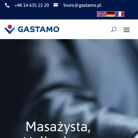
+48 14 635 15 20
biuro@gastamo.pl


Masażysta,