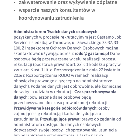
zakwaterowanie oraz wyżywienie odpłatne
wsparcie naszych konsultantów w
koordynowaniu zatrudnienia
Administratorem Twoich danych osobowych
pozyskanych w procesie rekrutacyjnym jest Gastamo Job
Service z siedzibą w Tarnowie, ul. Słowackiego 33-37, 33-
100. Z Inspektorem Ochrony Danych Osobowych można
skontaktować używając adresu:
rodo@gastamo.pl
Dane
osobowe będą przetwarzane w celu realizacji procesu
rekrutacji (podstawa prawna: art. 22¹ § 1 kodeksu pracy w
zw. z art. 6 ust. 1 lit. c. Rozporządzenia z dnia 27 kwietnia
2016 r. Rozporządzenia RODO w ramach realizacji
obowiązku prawnego ciążącego na administratorze
danych). Podanie danych jest dobrowolne, ale konieczne
do wzięcia udziału w rekrutacji.
Czas przechowywania
danych:
powierzone dane osobowe będą
przechowywane do czasu prowadzonej rekrutacji.
Przewidywane kategorie odbiorców danych:
osoby
zajmujące się rekrutacją i kadra decydująca o
zatrudnieniu.
Przysługujące prawa:
prawo do żądania od
administratora dostępu do danych osobowych
dotyczących swojej osoby, ich sprostowania, usunięcia
lub ograniczenia przetwarzania, a także prawo