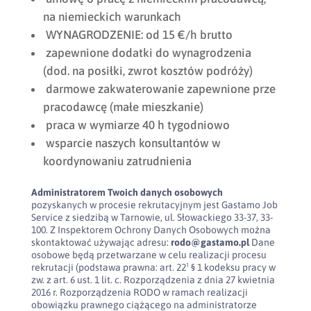
na niemieckich warunkach
WYNAGRODZENIE: od 15 €/h brutto
zapewnione dodatki do wynagrodzenia
(dod. na posiłki, zwrot kosztów podróży)
darmowe zakwaterowanie zapewnione prze
pracodawcę (małe mieszkanie)
praca w wymiarze 40 h tygodniowo
wsparcie naszych konsultantów w
koordynowaniu zatrudnienia
Administratorem Twoich danych osobowych
pozyskanych w procesie rekrutacyjnym jest Gastamo Job
Service z siedzibą w Tarnowie, ul. Słowackiego 33-37, 33-
100. Z Inspektorem Ochrony Danych Osobowych można
skontaktować używając adresu:
rodo@gastamo.pl
Dane
osobowe będą przetwarzane w celu realizacji procesu
rekrutacji (podstawa prawna: art. 22¹ § 1 kodeksu pracy w
zw. z art. 6 ust. 1 lit. c. Rozporządzenia z dnia 27 kwietnia
2016 r. Rozporządzenia RODO w ramach realizacji
obowiązku prawnego ciążącego na administratorze