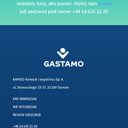
Jesteśmy tutaj, aby pomóc. Wyślij nam
e-mail
lub zadzwoń pod numer +48 14 635 15 20
KAPIGO Kmiecik i wspólnicy Sp. K.
ul. Słowackiego 33-37, 33-100 Tarnów
KRS 0000922106
NIP 8733282168
REGON 520315818
+48 14 635 15 20