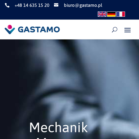
+48 14 635 15 20
biuro@gastamo.pl


Mechanik