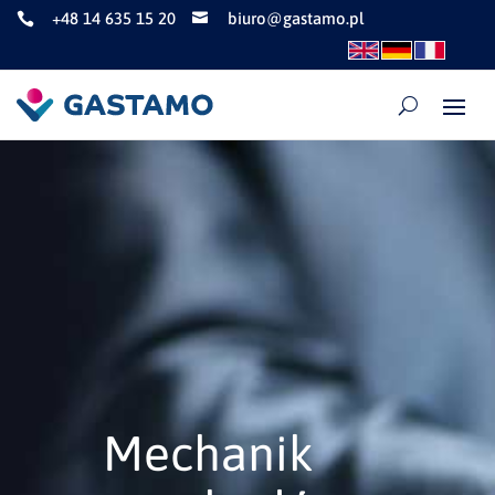
+48 14 635 15 20
biuro@gastamo.pl


Mechanik