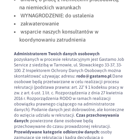
na niemieckich warunkach
WYNAGRODZENIE: do ustalenia
zakwaterowanie
wsparcie naszych konsultantów w
koordynowaniu zatrudnienia
Administratorem Twoich danych osobowych
pozyskanych w procesie rekrutacyjnym jest Gastamo Job
Service z siedzibą w Tarnowie, ul. Słowackiego 33-37, 33-
100. Z Inspektorem Ochrony Danych Osobowych można
skontaktować używając adresu:
rodo@gastamo.pl
Dane
osobowe będą przetwarzane w celu realizacji procesu
rekrutacji (podstawa prawna: art. 22¹ § 1 kodeksu pracy w
zw. z art. 6 ust. 1 lit. c. Rozporządzenia z dnia 27 kwietnia
2016 r. Rozporządzenia RODO w ramach realizacji
obowiązku prawnego ciążącego na administratorze
danych). Podanie danych jest dobrowolne, ale konieczne
do wzięcia udziału w rekrutacji.
Czas przechowywania
danych:
powierzone dane osobowe będą
przechowywane do czasu prowadzonej rekrutacji.
Przewidywane kategorie odbiorców danych:
osoby
zajmujące się rekrutacją i kadra decydująca o